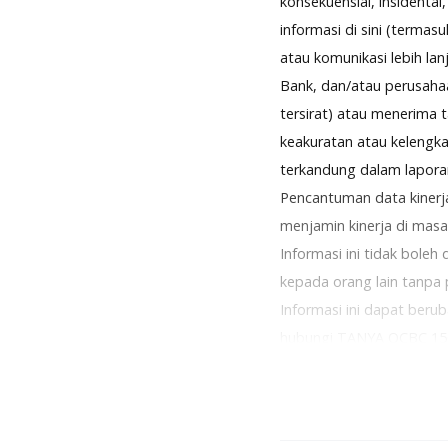
konsekuensial, insidenta
informasi di sini (termasu
atau komunikasi lebih lanj
Bank, dan/atau perusahaa
tersirat) atau menerima
keakuratan atau kelengka
terkandung dalam laporan 
Pencantuman data kinerja
menjamin kinerja di masa
Informasi ini tidak boleh
kepada orang lain tanpa 
Informasi ini dapat beru
hubungi TANYA OCBC 150
PT Bank OCBC NISP Tbk b
penjaminan LPS.