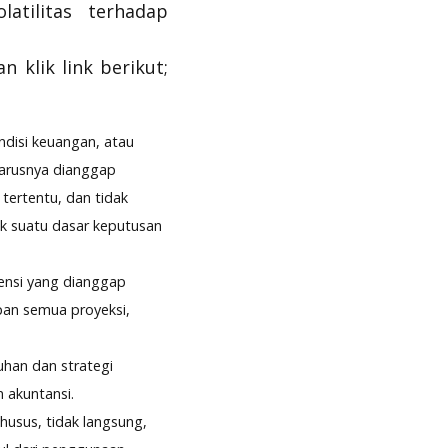
atilitas terhadap
n klik link berikut;
ndisi keuangan, atau
harusnya dianggap
tertentu, dan tidak
uk suatu dasar keputusan
rensi yang dianggap
pan semua proyeksi,
uhan dan strategi
 akuntansi.
usus, tidak langsung,