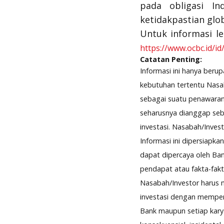
pada obligasi In
ketidakpastian glob
Untuk informasi leb
https://www.ocbc.id/i
Catatan Penting:
Informasi ini hanya beru
kebutuhan tertentu Nasab
sebagai suatu penawaran 
seharusnya dianggap seba
investasi. Nasabah/Invest
Informasi ini dipersiapk
dapat dipercaya oleh Ba
pendapat atau fakta-fakt
Nasabah/Investor harus m
investasi dengan memper
Bank maupun setiap karya