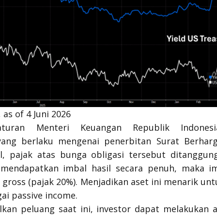
as of 4 Juni 2026
raturan Menteri Keuangan Republik Indon
yang berlaku mengenai penerbitan Surat Berharg
al, pajak atas bunga obligasi tersebut ditanggun
 mendapatkan imbal hasil secara penuh, maka im
%
gross
(pajak 20%). Menjadikan aset ini menarik unt
gai
passive income
.
an peluang saat ini, investor dapat melakukan 