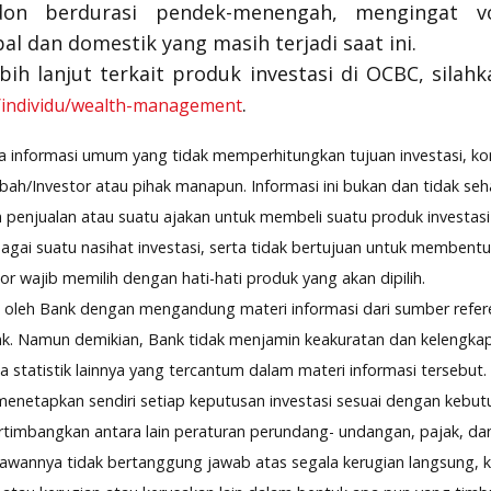
don berdurasi pendek-menengah, mengingat vol
al dan domestik yang masih terjadi saat ini.
ih lanjut terkait produk investasi di OCBC, silahka
.
d/individu/wealth-management
pa informasi umum yang tidak memperhitungkan tujuan investasi, ko
ah/Investor atau pihak manapun. Informasi ini bukan dan tidak se
penjualan atau suatu ajakan untuk membeli suatu produk investasi 
gai suatu nasihat investasi, serta tidak bertujuan untuk membent
or wajib memilih dengan hati-hati produk yang akan dipilih.
an oleh Bank dengan mengandung materi informasi dari sumber refe
nk. Namun demikian, Bank tidak menjamin keakuratan dan kelengka
a statistik lainnya yang tercantum dalam materi informasi tersebut.
enetapkan sendiri setiap keputusan investasi sesuai dengan kebut
timbangkan antara lain peraturan perundang- undangan, pajak, dan
wannya tidak bertanggung jawab atas segala kerugian langsung, kh