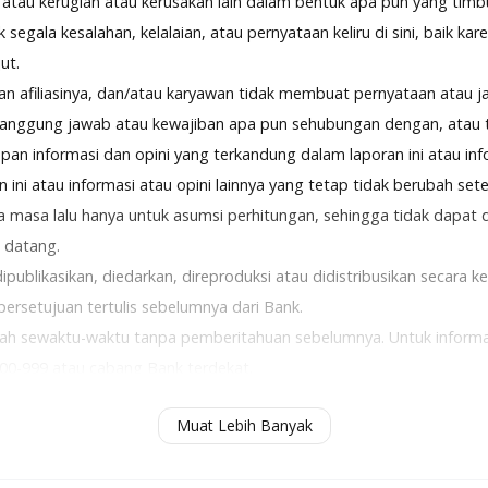
l, atau kerugian atau kerusakan lain dalam bentuk apa pun yang tim
k segala kesalahan, kelalaian, atau pernyataan keliru di sini, baik kar
ut.
n afiliasinya, dan/atau karyawan tidak membuat pernyataan atau ja
 tanggung jawab atau kewajiban apa pun sehubungan dengan, atau t
pan informasi dan opini yang terkandung dalam laporan ini atau in
ini atau informasi atau opini lainnya yang tetap tidak berubah setel
 masa lalu hanya untuk asumsi perhitungan, sehingga tidak dapat 
 datang.
 dipublikasikan, diedarkan, direproduksi atau didistribusikan secara 
persetujuan tertulis sebelumnya dari Bank.
bah sewaktu-waktu tanpa pemberitahuan sebelumnya. Untuk informasi
0-999 atau cabang Bank terdekat.
erizin dan diawasi oleh Otoritas Jasa Keuangan & Bank Indonesia,
Muat Lebih Banyak