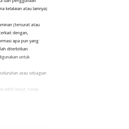
bul dari penggunaan
ena kelalaian atau lainnya)
minan (tersurat atau
erkait dengan,
formasi apa pun yang
ah diterbitkan.
digunakan untuk
keseluruhan atau sebagian
 lebih lanjut, harap
 serta merupakan peserta