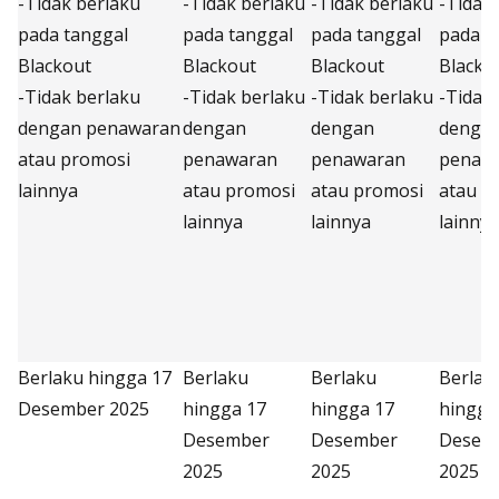
-Tidak berlaku
-Tidak berlaku
-Tidak berlaku
-Tidak
pada tanggal
pada tanggal
pada tanggal
pada t
Blackout
Blackout
Blackout
Blacko
-Tidak berlaku
-Tidak berlaku
-Tidak berlaku
-Tidak
dengan penawaran
dengan
dengan
denga
atau promosi
penawaran
penawaran
penaw
lainnya
atau promosi
atau promosi
atau p
lainnya
lainnya
lainnya
Berlaku hingga 17
Berlaku
Berlaku
Berlak
Desember 2025
hingga 17
hingga 17
hingga
Desember
Desember
Desem
2025
2025
2025