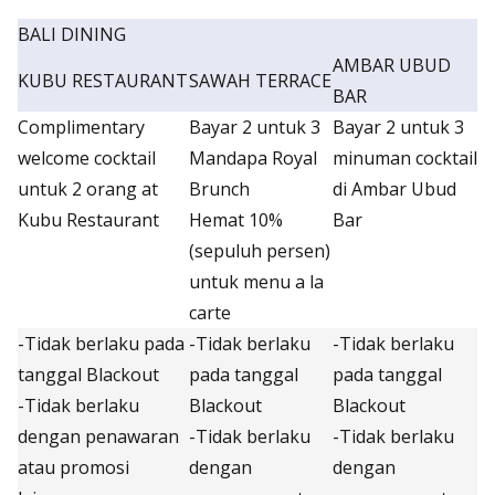
BALI DINING
AMBAR UBUD
KUBU RESTAURANT
SAWAH TERRACE
BAR
Complimentary
Bayar 2 untuk 3
Bayar 2 untuk 3
welcome cocktail
Mandapa Royal
minuman cocktail
untuk 2 orang at
Brunch
di Ambar Ubud
Kubu Restaurant
Hemat 10%
Bar
(sepuluh persen)
untuk menu a la
carte
-Tidak berlaku pada
-Tidak berlaku
-Tidak berlaku
tanggal Blackout
pada tanggal
pada tanggal
-Tidak berlaku
Blackout
Blackout
dengan penawaran
-Tidak berlaku
-Tidak berlaku
atau promosi
dengan
dengan