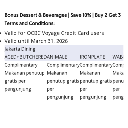
Bonus Dessert & Beverages | Save 10% | Buy 2 Get 3
Terms and Conditions:
Valid for OCBC Voyage Credit Card users
Valid until March 31, 2026
Jakarta Dining
AGED+BUTCHERED
ANIMALE
IRONPLATE
WABIS
Complimentary
Complimentary
Complimentary
Compli
Makanan penutup
Makanan
Makanan
Makan
gratis per
penutup gratis
penutup gratis
penutu
pengunjung
per
per
per
pengunjung
pengunjung
pengu