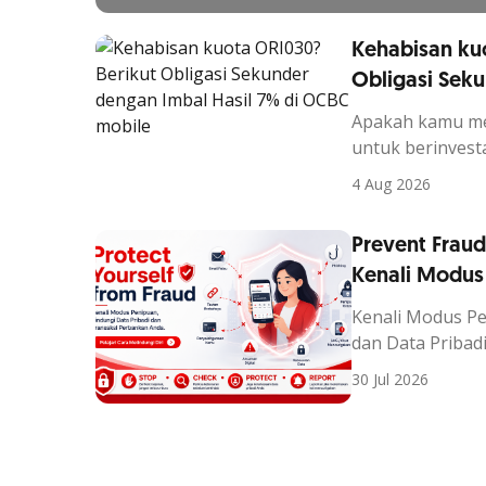
Kehabisan ku
Obligasi Sek
Hasil 7% di 
Apakah kamu m
untuk berinvesta
penawaran ORI3
4 Aug 2026
Prevent Fraud
Kenali Modus
Rekening dan
Kenali Modus Pe
dan Data Pribad
30 Jul 2026