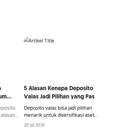
n
5 Alasan Kenapa Deposito
lum
Valas Jadi Pilihan yang Pas
eposito
Deposito
valas
bisa
jadi
pilihan
 alasan
menarik
untuk
diversifikasi
aset.
gan
Simak
alasan
kenapa
instrumen
ini
29 Jul 2026
cocok
di
tengah
kondisi
ekonomi