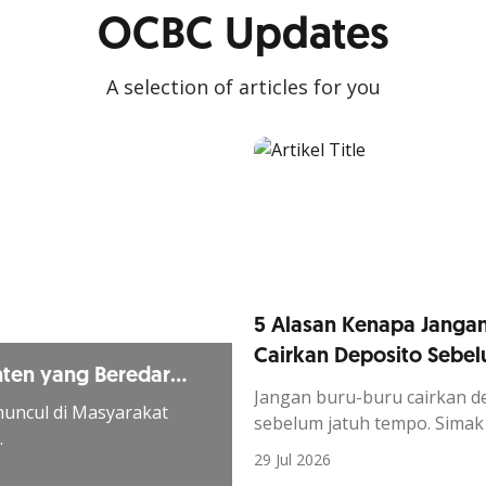
OCBC Updates
A selection of articles for you
5 Alasan Kenapa Janga
Cairkan Deposito Sebe
nten yang Beredar
Jatuh Tempo
Jangan buru-buru cairkan d
uncul di Masyarakat
sebelum jatuh tempo. Simak
.
dan risikonya agar keuntun
29 Jul 2026
investasi tetap maksimal.