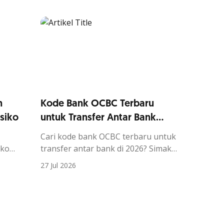
global.
n
Kode Bank OCBC Terbaru
siko
untuk Transfer Antar Bank
2026
Cari kode bank OCBC terbaru untuk
iko
transfer antar bank di 2026? Simak
 dana
kode lengkap dan cara
27 Jul 2026
 semakin
penggunaannya agar transaksi
 digital
berjalan lancar.
uan
ai
ngi uang