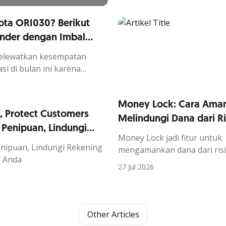
ota ORI030? Berikut
under dengan Imbal
OCBC mobile
elewatkan kesempatan
si di bulan ini karena
0 sudah berakhir?
Money Lock: Cara Ama
, Protect Customers
Melindungi Dana dari Ri
 Penipuan, Lindungi
Money Lock
jadi fitur untuk
 Data Pribadi Anda
nipuan, Lindungi Rekening
mengamankan dana dari ris
i Anda
penyalahgunaan.
Keamanan
27 Jul 2026
menjadi salah satu hal yang
diperhatikan, terutama di era
saat ini. Risiko seperti
penip
membuat banyak orang mul
Other Articles
mencari cara untuk melindu