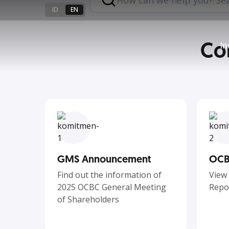
Generation
ID
EN
Co
Together step in continuosly to
In
you
GMS Announcement
OCB
Find out the information of
View
2025 OCBC General Meeting
Repo
of Shareholders