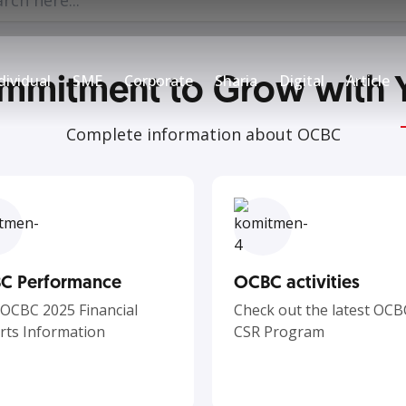
mmitment to Grow with 
 establish relationship with
dividual
SME
Corporate
Sharia
Digital
Article
Complete information about OCBC
C Performance
OCBC activities
 OCBC 2025 Financial
Check out the latest OCB
rts Information
CSR Program