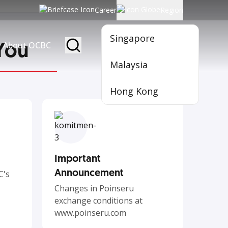
Career
Region
Singapore
You
About OCBC
Become Member
Malaysia
Hong Kong
Important
Announcement
C's
Changes in Poinseru
exchange conditions at
www.poinseru.com