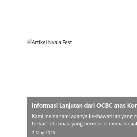
Informasi Lanjutan dari OCBC atas Ko
Mengenai Deposito Nasabah
Kami memahami adanya kekhawatiran yang m
terkait informasi yang beredar di media sosial
2 May 2026