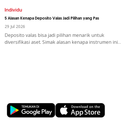
Individu
5 Alasan Kenapa Deposito Valas Jadi Pilihan yang Pas
29 Jul 2026
Deposito
valas
bisa
jadi
pilihan
menarik
untuk
diversifikasi
aset.
Simak
alasan
kenapa
instrumen
ini
cocok
di
tengah
kondisi
ekono
Kemudahan Transaksi Perbankan di
Ujung Jari
Download OCBC mobile sekarang!