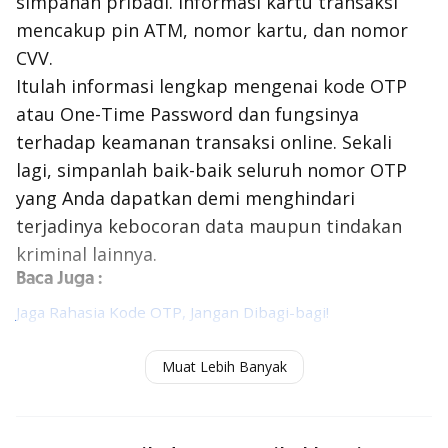
simpanan pribadi. Informasi kartu transaksi
mencakup pin ATM, nomor kartu, dan nomor
CVV.
Itulah informasi lengkap mengenai kode OTP
atau One-Time Password dan fungsinya
terhadap keamanan transaksi online. Sekali
lagi, simpanlah baik-baik seluruh nomor OTP
yang Anda dapatkan demi menghindari
terjadinya kebocoran data maupun tindakan
kriminal lainnya.
Baca Juga :
Jaga Rahasia Kode OTP, Jangan Dibagi-bagi!
Akun Mobile Banking Bisa Diambil Alih, Cegah Sekarang!
Muat Lebih Banyak
Berikan Yang Terbaik Saat Valentine, Asal Jangan Hal Ini!