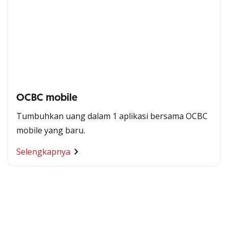
OCBC mobile
Tumbuhkan uang dalam 1 aplikasi bersama OCBC
mobile yang baru.
Segala Kemudahan Ada
Selengkapnya
di Satu Genggaman
Nikmati berbagai layanan kartu OCBC sesuai kebutuhan
Anda