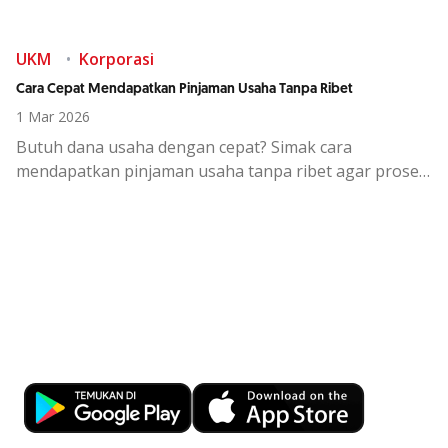
mengirim
link
palsu melalui
email chat WA
, SMS, media
sosial, atau telepon.
UKM
Korporasi
Cara Cepat Mendapatkan Pinjaman Usaha Tanpa Ribet
1 Mar 2026
Butuh dana usaha dengan cepat? Simak cara
mendapatkan pinjaman usaha tanpa ribet agar proses
lebih mudah dan peluang disetujui lebih besar.
Kemudahan Transaksi Perbankan di
Ujung Jari
Download OCBC mobile sekarang!