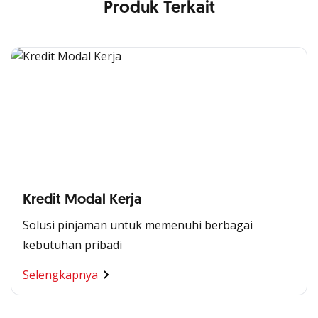
Produk Terkait
Kredit Modal Kerja
Solusi pinjaman untuk memenuhi berbagai
kebutuhan pribadi
Segala Kemudahan Ada
Selengkapnya
di Satu Genggaman