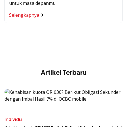
untuk masa depanmu
Segala Kemudahan Ada
Selengkapnya
di Satu Genggaman
Nikmati berbagai layanan kartu OCBC sesuai kebutuhan
Anda
Artikel Terbaru
Individu