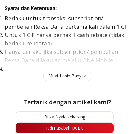
Syarat dan Ketentuan:
Berlaku untuk transaksi subscription/
pembelian Reksa Dana pertama kali dalam 1 CIF
Untuk 1 CIF hanya berhak 1 cash rebate (tidak
berlaku kelipatan)
Hanya berlaku jika subscription/ pembelian
Reksa Dana dilakukan melalui ONe Mobile
Cash rebate akan dikreditkan ke rekening
Muat Lebih Banyak
tabungan Nasabah pada bulan berikutnya
Tertarik dengan artikel kami?
Buka Nyala sekarang
Jadi nasabah OCBC