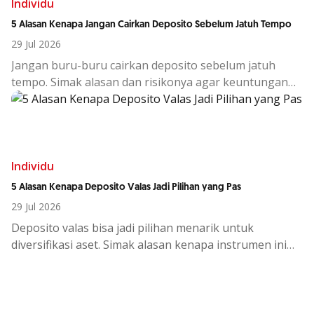
Individu
5 Alasan Kenapa Jangan Cairkan Deposito Sebelum Jatuh Tempo
29 Jul 2026
Jangan buru-buru cairkan deposito sebelum jatuh
tempo. Simak alasan dan risikonya agar keuntungan
investasi tetap maksimal.
Individu
5 Alasan Kenapa Deposito Valas Jadi Pilihan yang Pas
29 Jul 2026
Deposito
valas
bisa
jadi
pilihan
menarik
untuk
diversifikasi
aset.
Simak
alasan
kenapa
instrumen
ini
cocok
di
tengah
kondisi
ekono