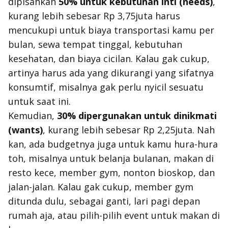
dipisahkan
50% untuk kebutuhan inti (needs)
,
kurang lebih sebesar Rp 3,75juta harus
mencukupi untuk biaya transportasi kamu per
bulan, sewa tempat tinggal, kebutuhan
kesehatan, dan biaya cicilan. Kalau gak cukup,
artinya harus ada yang dikurangi yang sifatnya
konsumtif, misalnya gak perlu
nyicil
sesuatu
untuk saat ini.
Kemudian,
30% dipergunakan untuk dinikmati
(wants)
, kurang lebih sebesar Rp 2,25juta. Nah
kan, ada
budgetnya
juga untuk kamu
hura
-
hura
toh, misalnya untuk belanja bulanan, makan di
resto kece,
member gym
, nonton bioskop, dan
jalan-jalan. Kalau gak cukup,
member gym
ditunda dulu, sebagai ganti, lari pagi depan
rumah aja, atau pilih-pilih
event
untuk makan di