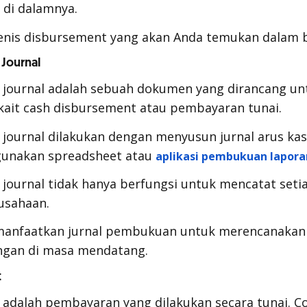
 di dalamnya.
enis
disbursement
yang akan Anda temukan dalam b
 Journal
 journal
adalah sebuah dokumen yang dirancang un
rkait
cash disbursement
atau pembayaran tunai.
 journal
dilakukan dengan menyusun jurnal arus kas
gunakan
spreadsheet
atau
aplikasi pembukuan lapor
 journal
tidak hanya berfungsi untuk mencatat seti
usahaan.
manfaatkan jurnal pembukuan untuk merencanaka
ngan di masa mendatang.
t
t
adalah pembayaran yang dilakukan secara tunai. C