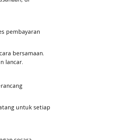
ses pembayaran
cara bersamaan.
n lancar.
erancang
atang untuk setiap
ngan secara