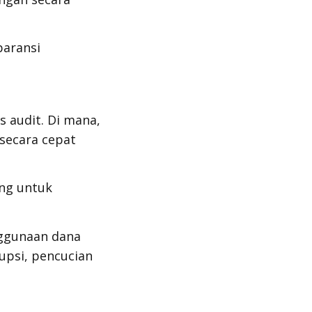
paransi
 audit. Di mana,
secara cepat
ng untuk
ggunaan dana
rupsi, pencucian