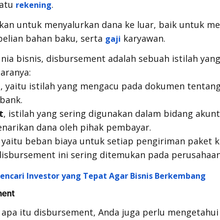
uatu
.
rekening
ukan untuk menyalurkan dana ke luar, baik untuk m
elian bahan baku, serta
karyawan.
gaji
unia bisnis,
disbursement
adalah sebuah istilah yan
taranya:
n
,
yaitu istilah yang mengacu pada dokumen tentan
 bank.
t
,
istilah yang sering digunakan dalam bidang akun
narikan dana oleh pihak pembayar.
,
yaitu beban biaya untuk setiap pengiriman paket ke
disbursement
ini sering ditemukan pada perusahaan
encari Investor yang Tepat Agar Bisnis Berkembang
ment
apa itu
disbursement,
Anda juga perlu mengetahui 