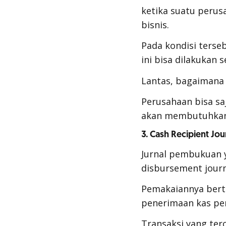
ketika suatu perus
bisnis.
Pada kondisi ters
ini bisa dilakukan 
Lantas, bagaimana
Perusahaan bisa s
akan membutuhkan 
3. Cash Recipient Jou
Jurnal pembukuan y
disbursement journ
Pemakaiannya bert
penerimaan kas pe
Transaksi yang ter