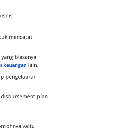
isnis.
tuk mencatat
 yang biasanya
lain.
an keuangan
ap pengeluaran
n
disbursement plan
ontohnya yaitu