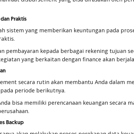
 dan Praktis
ah sistem yang memberikan keuntungan pada pro
aktis.
an pembayaran kepada berbagai rekening tujuan se
kegiatan yang berkaitan dengan
finance
akan berjala
man
sement
secara rutin akan membantu Anda dalam m
n
pada periode berikutnya.
Anda bisa memiliki perencanaan keuangan secara m
erusahaan.
es Backup
asanya akan melakukan proses perekapan data keua