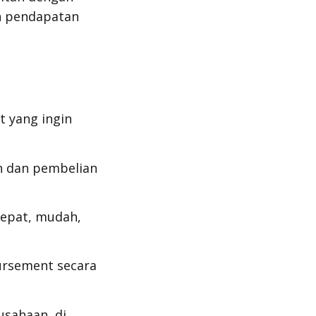
n pendapatan
a
t yang ingin
an dan pembelian
cepat, mudah,
ursement
secara
usahaan, di