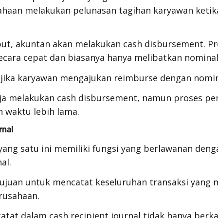
ahaan melakukan pelunasan tagihan karyawan ketik
ebut, akuntan akan melakukan
cash disbursement.
Pr
secara cepat dan biasanya hanya melibatkan nominal 
 jika karyawan mengajukan
reimburse
dengan nomin
aja melakukan
cash disbursement,
namun proses pen
waktu lebih lama.
rnal
ang satu ini memiliki fungsi yang berlawanan den
al.
ujuan untuk mencatat keseluruhan transaksi yang 
rusahaan.
catat dalam
cash recipient journal
tidak hanya berk