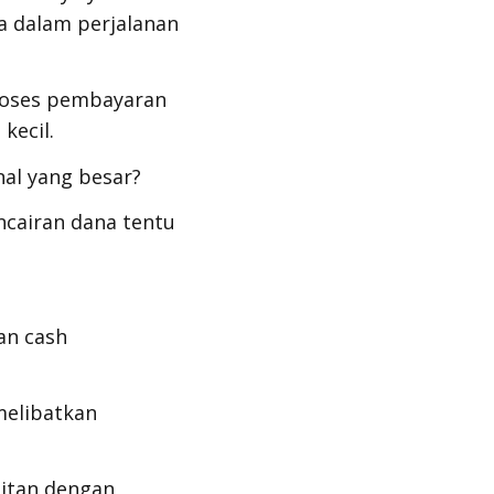
a dalam perjalanan
oses pembayaran
kecil.
al yang besar?
cairan dana tentu
gan
cash
melibatkan
aitan dengan