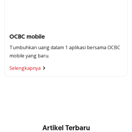
OCBC mobile
Tumbuhkan uang dalam 1 aplikasi bersama OCBC
mobile yang baru.
Segala Kemudahan Ada
Selengkapnya
di Satu Genggaman
Nikmati berbagai layanan kartu OCBC sesuai kebutuhan
Anda
Artikel Terbaru