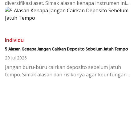
diversifikasi
aset.
Simak
alasan
kenapa
instrumen
ini
cocok
di
tengah
kondisi
ekono
Individu
5 Alasan Kenapa Jangan Cairkan Deposito Sebelum Jatuh Tempo
29 Jul 2026
Jangan buru-buru cairkan deposito sebelum jatuh
tempo. Simak alasan dan risikonya agar keuntungan
investasi tetap maksimal.
Kemudahan Transaksi Perbankan di
Ujung Jari
Download OCBC mobile sekarang!