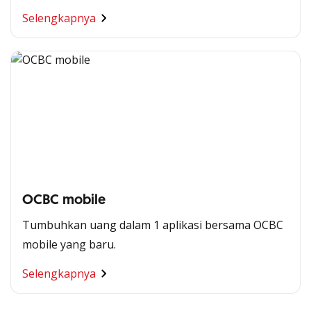
Selengkapnya
OCBC mobile
Tumbuhkan uang dalam 1 aplikasi bersama OCBC
mobile yang baru.
Segala Kemudahan Ada
Selengkapnya
di Satu Genggaman