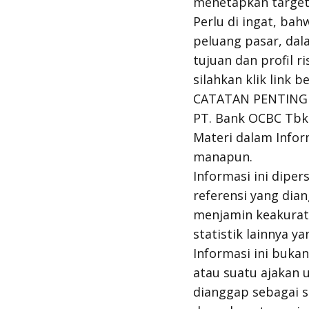
menetapkan target 
Perlu di ingat, ba
peluang pasar, dal
tujuan dan profil r
silahkan klik link b
CATATAN PENTING
PT. Bank OCBC Tbk (
Materi dalam Infor
manapun.
Informasi ini dipe
referensi yang dia
menjamin keakurat
statistik lainnya 
Informasi ini buka
atau suatu ajakan 
dianggap sebagai s