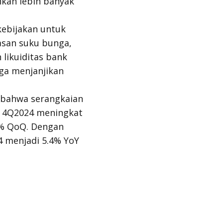
kan lebih banyak
ebijakan untuk
san suku bunga,
 likuiditas bank
ga menjanjikan
 bahwa serangkaian
DB 4Q2024 meningkat
3% QoQ. Dengan
4 menjadi 5.4% YoY