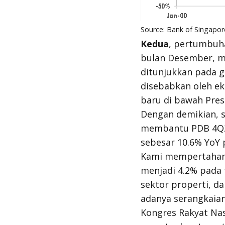
Source: Bank of Singapo
Kedua
, pertumbuha
bulan Desember, m
ditunjukkan pada g
disebabkan oleh ek
baru di bawah Pres
Dengan demikian, s
membantu PDB 4Q20
sebesar 10.6% YoY
Kami mempertahan
menjadi 4.2% pada 
sektor properti, d
adanya serangkaian
Kongres Rakyat Na