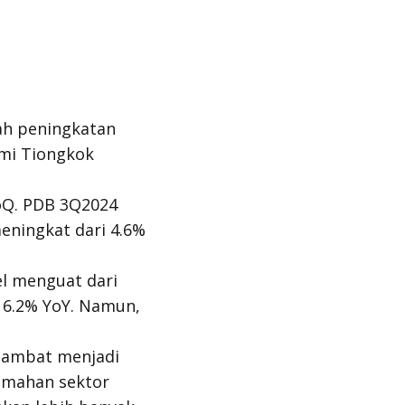
ah peningkatan
mi Tiongkok
oQ. PDB 3Q2024
eningkat dari 4.6%
el menguat dari
i 6.2% YoY. Namun,
ambat menjadi
lemahan sektor