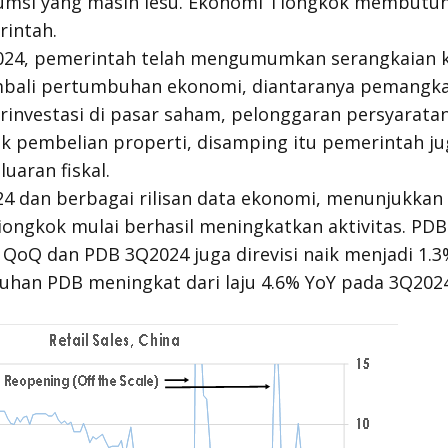
sumsi yang masih lesu. Ekonomi Tiongkok membutuh
rintah.
024, pemerintah telah mengumumkan serangkaian k
ali pertumbuhan ekonomi, diantaranya pemangka
rinvestasi di pasar saham, pelonggaran persyaratan
 pembelian properti, disamping itu pemerintah ju
uaran fiskal.
4 dan berbagai rilisan data ekonomi, menunjukkan
iongkok mulai berhasil meningkatkan aktivitas. P
 QoQ dan PDB 3Q2024 juga direvisi naik menjadi 1.
uhan PDB meningkat dari laju 4.6% YoY pada 3Q202