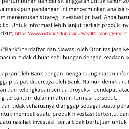
pertumbuhan dan defisit anggaran untuk tahun 202
hwa meskipun pandangan ini mencerminkan analisa te
am menentukan strategi investasi pribadi Anda har
isiko. Untuk informasi lebih lanjut terkait produk in
erikut;
https://www.ocbc.id/id/individu/wealth-management
"Bank") terdaftar dan diawasi oleh Otoritas Jasa Ke
masi ini tidak dibuat sehubungan dengan keadaan 
rsiapkan oleh Bank dengan mengandung materi info
nggap dapat dipercaya oleh Bank. Namun demikian, 
an dan kelengkapan semua proyeksi, pendapat atau
yang tercantum dalam materi informasi tersebut.
n dan tidak seharusnya dianggap sebagai suatu pen
untuk membeli suatu produk investasi tertentu, dan
uatu nasihat investasi, serta tidak bertujuan unt