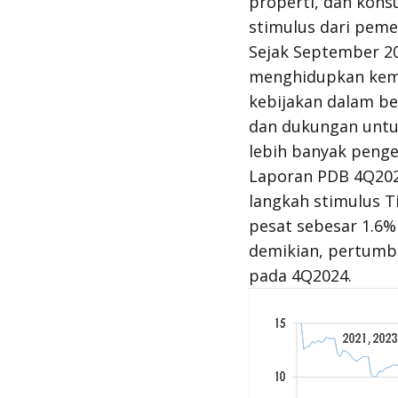
properti, dan kon
stimulus dari peme
Sejak September 2
menghidupkan kemb
kebijakan dalam be
dan dukungan untuk
lebih banyak pengel
Laporan PDB 4Q202
langkah stimulus T
pesat sebesar 1.6%
demikian, pertumb
pada 4Q2024.