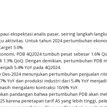
ui ekspektasi analis pasar, seiring langkah-langk
u aktivitas. Untuk tahun 2024 pertumbuhan ekono
target 5.0%.
konomi, PDB 4Q2024 tumbuh pesat sebesar 1.6% Q
adi 1.3% QoQ. Dengan demikian, pertumbuhan PDB m
enjadi 5.4% YoY pada 4Q2024.
de Des-2024 menunjukan pertumbuhan penjualan rit
.7% YoY dan produksi industri dari 5.4% YoY menjad
 masih mengalami kontraksi 10/6% YoY.
kan pandangan bahwa pertumbuhan PDB akan mel
25 karena penetapan tarif AS yang lebih tinggi, pe