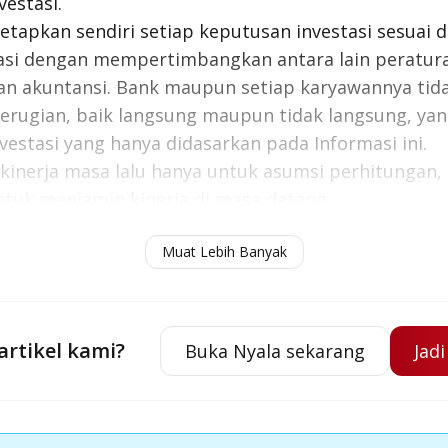
vestasi.
etapkan sendiri setiap keputusan investasi sesuai
tasi dengan mempertimbangkan antara lain peratur
dan akuntansi. Bank maupun setiap karyawannya ti
kerugian, baik langsung maupun tidak langsung, yan
vestasi yang hanya didasarkan pada Informasi ini.
inerja masa lalu hanya untuk asumsi perhitungan, 
tuk menjamin kinerja di masa datang.
at berubah sewaktu-waktu tanpa pemberitahuan seb
Muat Lebih Banyak
njut, harap hubungi TANYA OCBC 1500-999 atau caba
artikel kami?
Buka Nyala sekarang
Jad