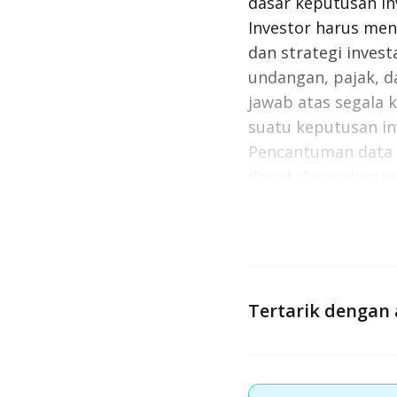
dasar keputusan in
Investor harus men
dan strategi inves
undangan, pajak, 
jawab atas segala 
suatu keputusan in
Pencantuman data k
dapat digunakan un
Informasi ini dap
informasi lebih la
Tertarik dengan 