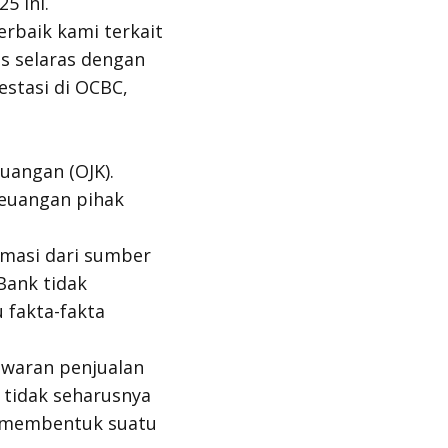
5 ini.
rbaik kami terkait
us selaras dengan
vestasi di OCBC,
uangan (OJK).
keuangan pihak
rmasi dari sumber
Bank tidak
 fakta-fakta
awaran penjualan
 tidak seharusnya
uk membentuk suatu