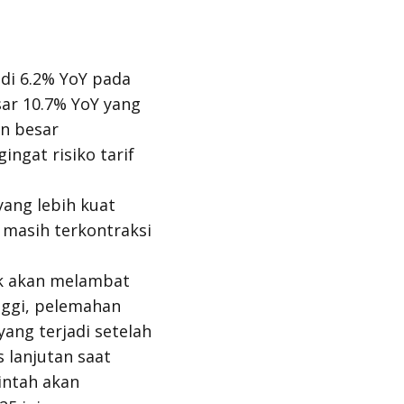
di 6.2% YoY pada
ar 10.7% YoY yang
an besar
ngat risiko tarif
ang lebih kuat
masih terkontraksi
k akan melambat
nggi, pelemahan
ang terjadi setelah
 lanjutan saat
intah akan