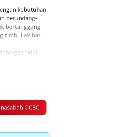
 dengan kebutuhan
an perundang-
dak bertanggung
g timbul akibat
sehingga tidak
elumnya. Untuk
ng Bank terdekat.
i nasabah OCBC