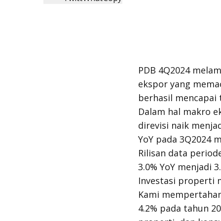
PDB 4Q2024 melampa
ekspor yang memac
berhasil mencapai 
Dalam hal makro e
direvisi naik menj
YoY pada 3Q2024 m
Rilisan data perio
3.0% YoY menjadi 3
Investasi properti
Kami mempertahan
4.2% pada tahun 20