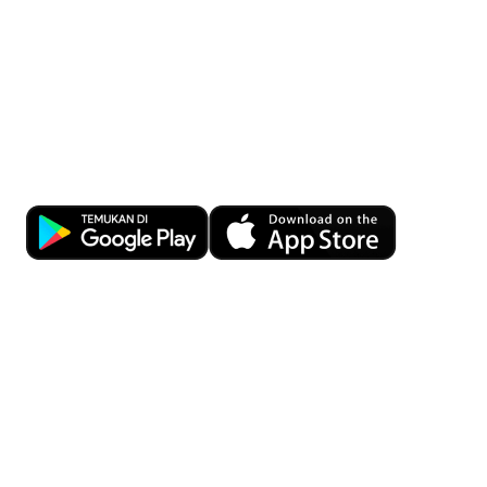
cocok
di
tengah
kondisi
ekono
Kemudahan Transaksi Perbankan di
Ujung Jari
Download OCBC mobile sekarang!