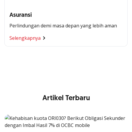
Asuransi
Perlindungan demi masa depan yang lebih aman
Segala Kemudahan Ada
Selengkapnya
di Satu Genggaman
Nikmati berbagai layanan kartu OCBC sesuai kebutuhan
Anda
Artikel Terbaru