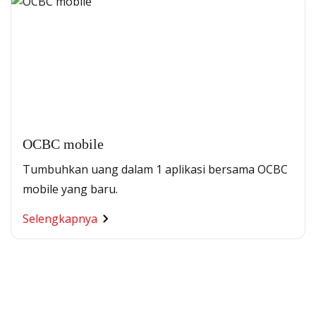
OCBC mobile
Tumbuhkan uang dalam 1 aplikasi bersama OCBC
mobile yang baru.
Selengkapnya
Segala Kemudahan Ada
di Satu Genggaman
Nikmati berbagai layanan kartu OCBC sesuai kebutuhan
Anda