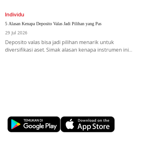
Individu
5 Alasan Kenapa Deposito Valas Jadi Pilihan yang Pas
29 Jul 2026
Deposito
valas
bisa
jadi
pilihan
menarik
untuk
diversifikasi
aset.
Simak
alasan
kenapa
instrumen
ini
cocok
di
tengah
kondisi
ekono
Kemudahan Transaksi Perbankan di
Ujung Jari
Download OCBC mobile sekarang!