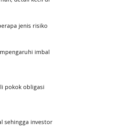
rapa jenis risiko
empengaruhi imbal
i pokok obligasi
al sehingga investor