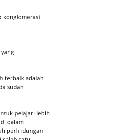
p konglomerasi
 yang
h terbaik adalah
da sudah
tuk pelajari lebih
 di dalam
ah perlindungan
 salah satu