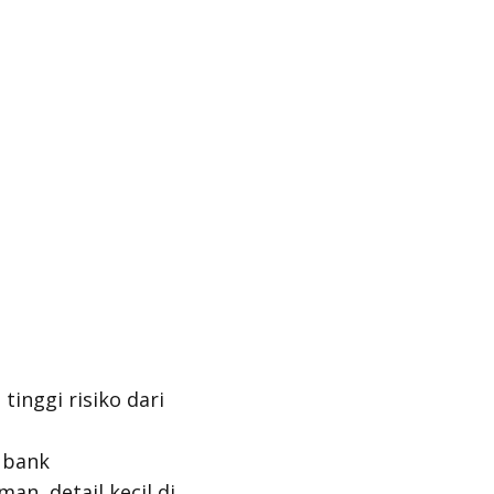
tinggi risiko dari
 bank
n, detail kecil di