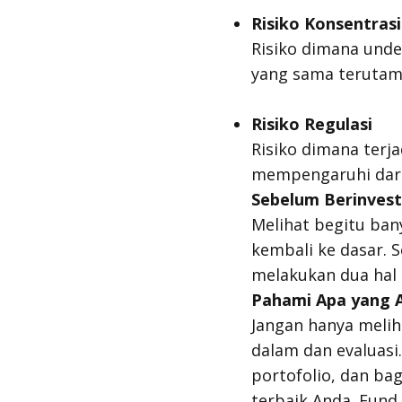
Risiko Konsentrasi
Risiko dimana
unde
yang sama terutama
Risiko Regulasi
Risiko dimana ter
mempengaruhi dar
Sebelum Berinvest
Melihat begitu ban
kembali ke dasar.
melakukan dua hal i
Pahami Apa yang A
Jangan hanya meli
dalam dan evaluasi.
portofolio, dan ba
terbaik Anda.
Fund