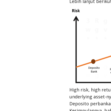
Lebih lanjut berikut
High risk, high ret
underlying asset
-n
Deposito perbankan
Kesimpulannya, bah