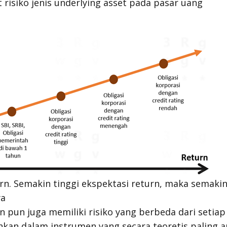
 risiko jenis
underlying asset
pada pasar uang
urn
. Semakin tinggi ekspektasi return, maka semakin 
ya
 pun juga memiliki risiko yang berbeda dari setiap
kan dalam instrumen yang secara teoretis paling ama