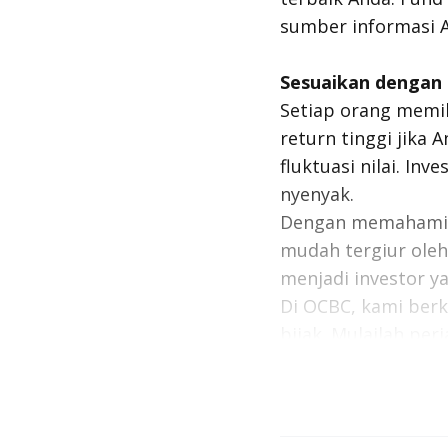
sumber informasi 
Sesuaikan dengan P
Setiap orang memil
return
tinggi jika 
fluktuasi nilai. I
nyenyak.
Dengan memahami da
mudah tergiur oleh
menjadi investor y
Di OCBC, kami ber
bijak. Mulailah pe
dengan bekal penge
temukan instrumen 