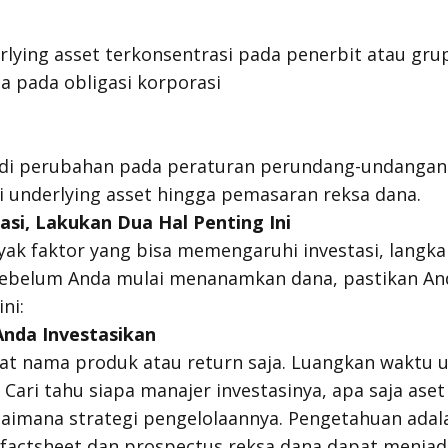
rlying asset
terkonsentrasi pada penerbit atau gru
 pada obligasi korporasi
jadi perubahan pada peraturan perundang-undangan
i
underlying asset
hingga pemasaran reksa dana.
asi, Lakukan Dua Hal Penting Ini
yak faktor yang bisa memengaruhi investasi, langka
 Sebelum Anda mulai menanamkan dana, pastikan An
ni:
nda Investasikan
hat nama produk atau
return
saja. Luangkan waktu un
 Cari tahu siapa manajer investasinya, apa saja aset
gaimana strategi pengelolaannya. Pengetahuan adal
 factsheet
dan prospectus reksa dana dapat menjadi