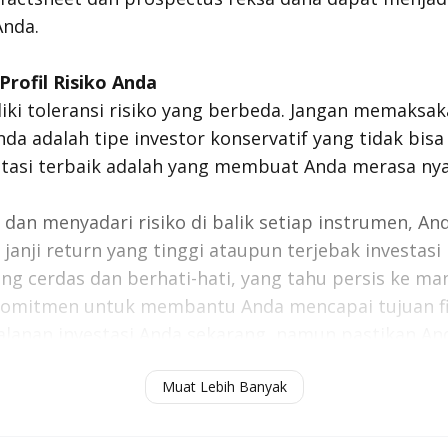
Anda.
rofil Risiko Anda
iki toleransi risiko yang berbeda. Jangan memaksak
Anda adalah tipe investor konservatif yang tidak bis
nvestasi terbaik adalah yang membuat Anda merasa ny
n menyadari risiko di balik setiap instrumen, Anda
 janji
return
yang tinggi ataupun terjebak investasi
ang cerdas dan berhati-hati, yang tahu persis ke ma
komitmen untuk membantu Anda mencapai tujuan fi
rjalanan investasi Anda sekarang, namun pastikan 
tahuan yang memadai. Jangan ragu untuk eksploras
Muat Lebih Banyak
investasi yang paling sesuai dengan profil Anda.