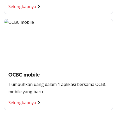
Selengkapnya
OCBC mobile
Tumbuhkan uang dalam 1 aplikasi bersama OCBC
mobile yang baru.
Segala Kemudahan Ada
Selengkapnya
di Satu Genggaman