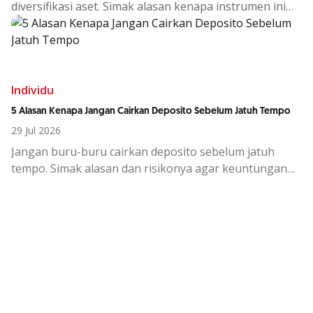
diversifikasi
aset.
Simak
alasan
kenapa
instrumen
ini
cocok
di
tengah
kondisi
ekono
Individu
5 Alasan Kenapa Jangan Cairkan Deposito Sebelum Jatuh Tempo
29 Jul 2026
Jangan buru-buru cairkan deposito sebelum jatuh
tempo. Simak alasan dan risikonya agar keuntungan
investasi tetap maksimal.
Kemudahan Transaksi Perbankan di
Ujung Jari
Download OCBC mobile sekarang!