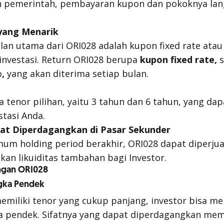
eh pemerintah, pembayaran kupon dan pokoknya lan
ang Menarik
ulan utama dari ORI028 adalah kupon
fixed rate
atau
investasi.
Return
ORI028 berupa
kupon
fixed rate,
o
,
yang akan diterima
setiap bulan.
 tenor pilihan, yaitu 3 tahun dan 6 tahun, yang dap
stasi Anda.
at Diperdagangkan di Pasar Sekunder
imum
holding period
berakhir, ORI028 dapat diperjua
an likuiditas tambahan bagi Investor.
engan ORI028
ngka Pendek
emiliki tenor yang cukup panjang, investor bisa 
ka pendek. Sifatnya yang dapat diperdagangkan me