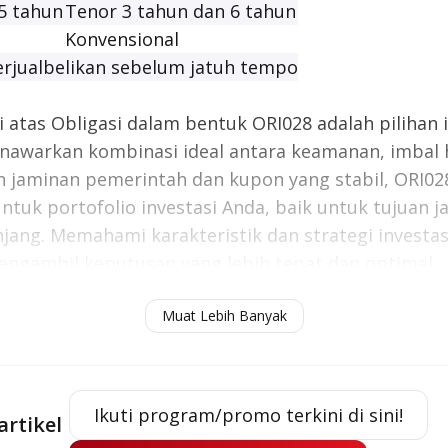
5 tahun
Tenor 3 tahun dan 6 tahun
Konvensional
erjualbelikan sebelum jatuh tempo
di atas Obligasi dalam bentuk ORI028 adalah pilihan 
awarkan kombinasi ideal antara keamanan, imbal h
gan jaminan pemerintah dan kupon yang stabil, ORI02
untuk portofolio investasi Anda, baik untuk tujuan 
ang. Memahami karakteristik dan strategi investas
gambil keputusan yang lebih tepat dan optimal.
segera hadir melalui OCBC mobile mulai
29 Septemb
Muat Lebih Banyak
datang.
Stay tuned!
Ikuti program/promo terkini di sini!
artikel