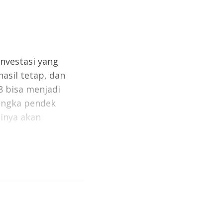
investasi yang
asil tetap, dan
8 bisa menjadi
jangka pendek
inya akan
er sampai 23