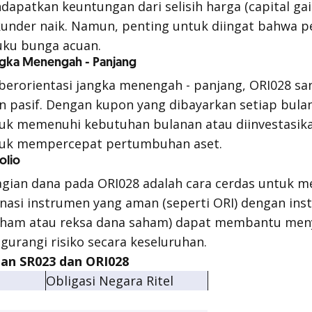
dapatkan keuntungan dari selisih harga (
capital ga
kunder naik. Namun, penting untuk diingat bahwa p
uku bunga acuan.
angka Menengah - Panjang
 berorientasi jangka menengah - panjang, ORI028 sa
pasif. Dengan kupon yang dibayarkan setiap bulan
tuk memenuhi kebutuhan bulanan atau diinvestasik
tuk mempercepat pertumbuhan aset.
olio
ian dana pada ORI028 adalah cara cerdas untuk m
binasi instrumen yang aman (seperti ORI) dengan ins
 saham atau reksa dana saham) dapat membantu me
gurangi risiko secara keseluruhan.
an SR023 dan ORI028
Obligasi Negara Ritel