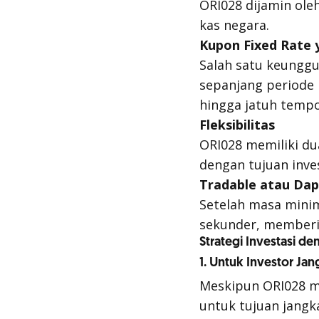
ORI028 dijamin ol
kas negara.
Kupon
Fixed Rate
y
Salah satu keungg
sepanjang periode 
hingga jatuh temp
Fleksibilitas
ORI028 memiliki dua
dengan tujuan inve
Tradable
atau Dap
Setelah masa min
sekunder, memberik
Strategi Investasi d
1. Untuk Investor Ja
Meskipun ORI028 m
untuk tujuan jang