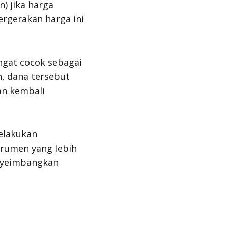
in
) jika harga
ergerakan harga ini
ngat cocok sebagai
, dana tersebut
an kembali
elakukan
trumen yang lebih
nyeimbangkan