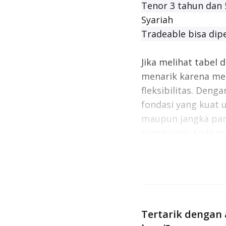
Tenor 3 tahun dan 
Syariah
Tradeable
bisa dip
Jika melihat tabel 
menarik karena men
fleksibilitas. Den
fondasi yang kuat 
maupun jangka panj
membantu Anda men
Produk ORI028 ini 
Oktober 2025
men
Tertarik dengan 