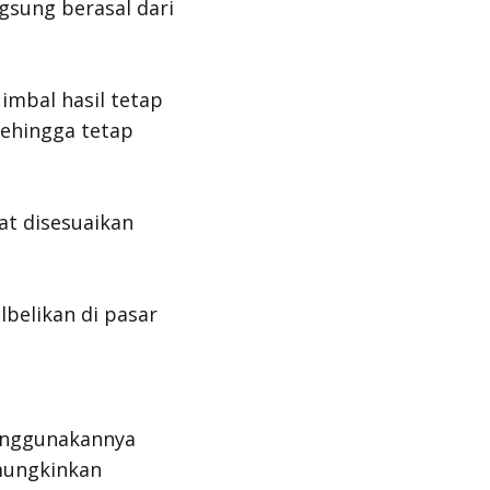
gsung berasal dari
 imbal hasil tetap
sehingga
tetap
at disesuaikan
lbelikan di pasar
menggunakannya
mungkinkan