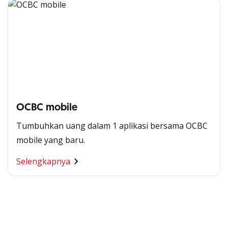
OCBC mobile
Tumbuhkan uang dalam 1 aplikasi bersama OCBC
mobile yang baru.
Segala Kemudahan Ada
Selengkapnya
di Satu Genggaman
Nikmati berbagai layanan kartu OCBC sesuai kebutuhan
Anda