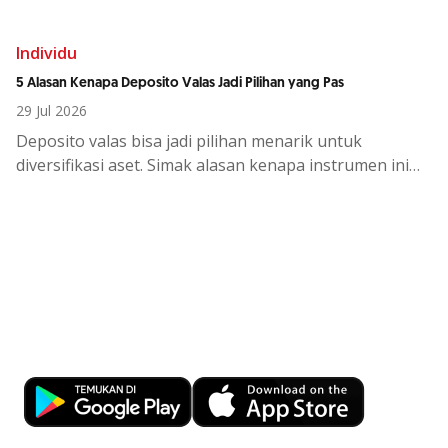
Individu
5 Alasan Kenapa Deposito Valas Jadi Pilihan yang Pas
29 Jul 2026
Deposito
valas
bisa
jadi
pilihan
menarik
untuk
diversifikasi
aset.
Simak
alasan
kenapa
instrumen
ini
cocok
di
tengah
kondisi
ekono
Kemudahan Transaksi Perbankan di
Ujung Jari
Download OCBC mobile sekarang!