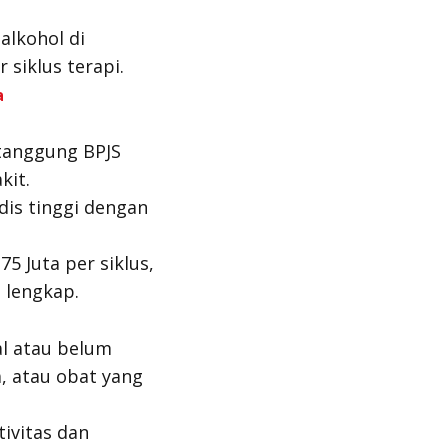
alkohol di
 siklus terapi.
a
tanggung BPJS
kit.
dis tinggi dengan
5 Juta per siklus,
 lengkap.
l atau belum
a, atau obat yang
ivitas dan