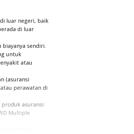
i luar negeri, baik
erada di luar
biayanya sendiri.
ng untuk
enyakit atau
n (asuransi
 atau perawatan di
h produk asuransi
FWD Multiple
u dari ketiga