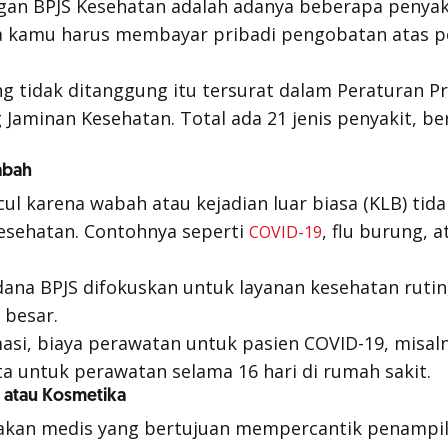
gan BPJS Kesehatan adalah adanya beberapa penyaki
ya kamu harus membayar pribadi pengobatan atas p
ng tidak ditanggung itu tersurat dalam Peraturan 
Jaminan Kesehatan. Total ada 21 jenis penyakit, ber
abah
ul karena wabah atau kejadian luar biasa (KLB) tid
esehatan. Contohnya seperti
, flu burung, 
COVID-19
r dana BPJS difokuskan untuk layanan kesehatan ruti
 besar.
masi, biaya perawatan untuk pasien COVID-19, misaln
a untuk perawatan selama 16 hari di rumah sakit.
a atau Kosmetika
dakan medis yang bertujuan mempercantik penampil