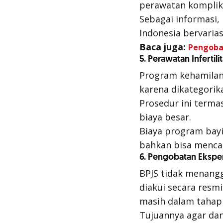
perawatan komplika
Sebagai informasi,
Indonesia bervarias
Baca juga:
Pengobat
5. Perawatan Infertil
Program kehamilan
karena dikategorik
Prosedur ini terma
biaya besar.
Biaya program bayi 
bahkan bisa mencap
6. Pengobatan Eksperi
BPJS tidak menang
diakui secara resm
masih dalam tahap u
Tujuannya agar dan