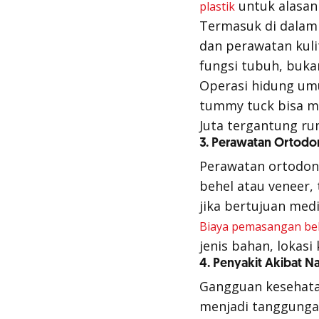
untuk alasan 
plastik
Termasuk di dalamn
dan perawatan kuli
fungsi tubuh, bukan
Operasi hidung umu
tummy tuck
bisa m
Juta tergantung ru
3. Perawatan Ortodon
Perawatan ortodont
behel atau veneer,
jika bertujuan medi
Biaya pemasangan be
jenis bahan, lokasi
4. Penyakit Akibat N
Gangguan kesehatan
menjadi tanggungan 