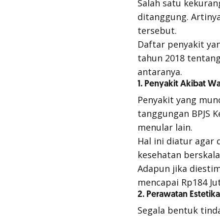
Salah satu kekuran
ditanggung. Artin
tersebut.
Daftar penyakit ya
tahun 2018 tentang 
antaranya.
1. Penyakit Akibat W
Penyakit yang munc
tanggungan BPJS K
menular lain.
Hal ini diatur aga
kesehatan berskala
Adapun jika diesti
mencapai Rp184 Jut
2. Perawatan Estetik
Segala bentuk tin