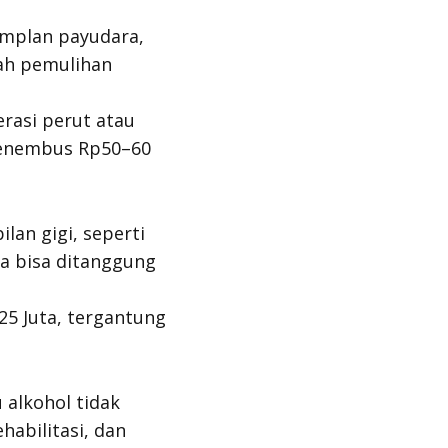
implan payudara,
lah pemulihan
rasi perut atau
menembus Rp50–60
an gigi, seperti
ya bisa ditanggung
–25 Juta, tergantung
alkohol tidak
habilitasi, dan