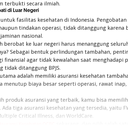
terbukti secara ilmiah.
ati di Luar Negeri
untuk fasilitas kesehatan di Indonesia. Pengobatan d
maupun tindakan operasi, tidak ditanggung karena b
 jaminan nasional.
h berobat ke luar negeri harus menanggung seluruh 
nya? Sebagai bentuk perlindungan tambahan, penti
i finansial agar tidak kewalahan saat menghadapi p
g tidak ditanggung BPJS.
 utama adalah memiliki asuransi kesehatan tambaha
sa menutup biaya besar seperti operasi, rawat inap,
ih produk asuransi yang terbaik, kamu bisa memili
. Ada tiga asuransi kesehatan yang tersedia, yaitu 
ltiple Critical Illness, dan WorldCare.
sekarang, dan pilih salah sat
Asuransi Kesehatan OCBC