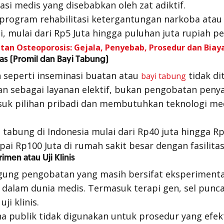
si medis yang disebabkan oleh zat adiktif.
 program rehabilitasi ketergantungan narkoba atau 
i, mulai dari Rp5 Juta hingga puluhan juta rupiah per
an Osteoporosis: Gejala, Penyebab, Prosedur dan Biay
itas (Promil dan Bayi Tabung)
 seperti inseminasi buatan atau
tidak di
bayi tabung
an sebagai layanan elektif, bukan pengobatan penya
suk pilihan pribadi dan membutuhkan teknologi me
tabung di Indonesia mulai dari Rp40 juta hingga Rp7
ai Rp100 Juta di rumah sakit besar dengan fasilitas
men atau Uji Klinis
gung pengobatan yang masih bersifat eksperimenta
i dalam dunia medis. Termasuk terapi gen, sel punc
ji klinis.
a publik tidak digunakan untuk prosedur yang efekt