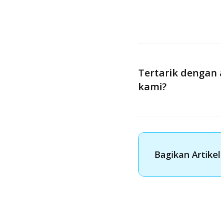
produk tersebut!
Baca juga:
Apa Perb
Tertarik dengan 
kami?
Bagikan Artikel