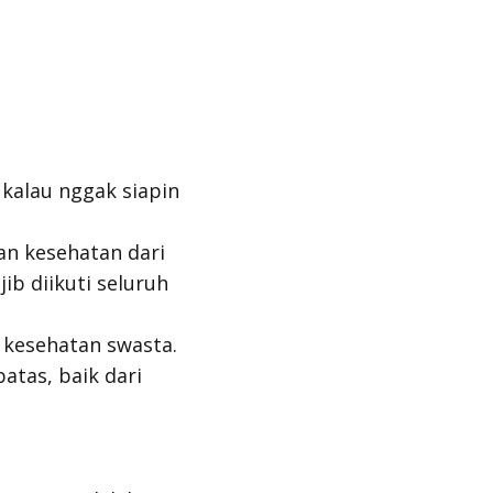
t kalau
nggak
siapin
n kesehatan dari
ib diikuti seluruh
 kesehatan swasta.
tas, baik dari