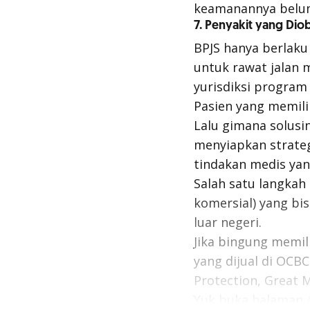
keamanannya belum 
7. Penyakit yang Diob
BPJS hanya berlaku 
untuk rawat jalan 
yurisdiksi program
Pasien yang memili
Lalu gimana solusi
menyiapkan strateg
tindakan medis yan
Salah satu langkah
komersial) yang bi
luar negeri.
Jika bingung memil
yang dijual di OCBC
Protection, Great Mu
Yuk
buka halaman