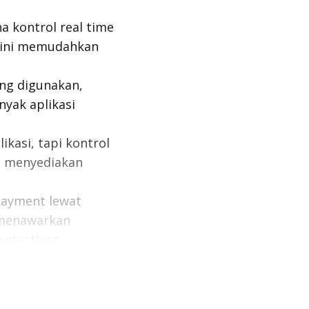
 kontrol real time
ur ini memudahkan
ang digunakan,
yak aplikasi
asi, tapi kontrol
ng menyediakan
payment lewat
S menawarkan
ontactless