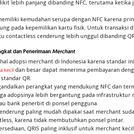
dikit lebih panjang dibanding NFC, terutama ketika 
emiliki kemudahan serupa dengan NFC karena pri
ng pada kepemilikan kartu fisik. Untuk transaksi di
rtu
contactless
cenderung lebih unggul dibanding QRI
angkat dan Penerimaan
Merchant
 hal adopsi
merchant
di Indonesia karena standar in
dan besar dapat menerima pembayaran den
a kecil
standar QR.
ndalkan perangkat yang mendukung NFC dan term
ga adopsinya lebih bergantung pada infrastruktur 
au bank penerbit di ponsel pengguna.
cenderung paling mudah dipakai saat merchant sud
less, karena tidak membutuhkan ponsel pintar.
ersediaan, QRIS paling inklusif untuk
merchant
keci