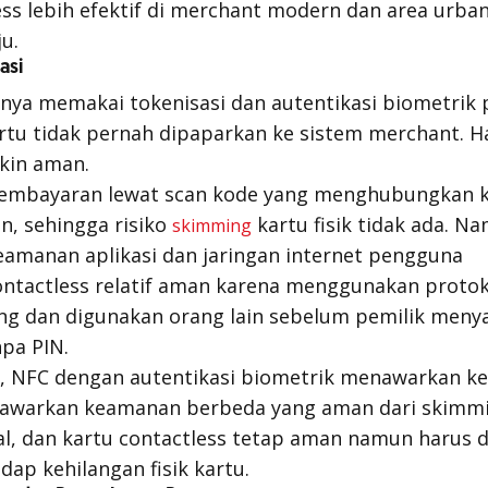
ess lebih efektif di merchant modern dan area urban
ju.
asi
nya memakai tokenisasi dan autentikasi biometrik 
rtu tidak pernah dipaparkan ke sistem
merchant
. 
akin aman.
mbayaran lewat scan kode yang menghubungkan k
n, sehingga risiko
kartu fisik tidak ada. N
skimming
amanan aplikasi dan jaringan internet pengguna
ontactless
relatif aman karena menggunakan protoko
ilang dan digunakan orang lain sebelum pemilik meny
npa PIN.
n, NFC dengan autentikasi biometrik menawarkan k
nawarkan keamanan berbeda yang aman dari skimm
al, dan kartu contactless tetap aman namun harus 
ap kehilangan fisik kartu.