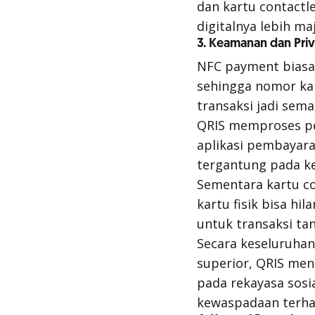
dan kartu contactl
digitalnya lebih ma
3. Keamanan dan Priv
NFC
payment
biasa
sehingga nomor ka
transaksi jadi sem
QRIS memproses pe
aplikasi pembayara
tergantung pada ke
Sementara kartu
c
kartu fisik bisa h
untuk transaksi ta
Secara keseluruha
superior, QRIS me
pada rekayasa sosi
kewaspadaan terhad