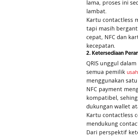
lama, proses ini se
lambat.
Kartu
contactless
m
tapi masih bergantu
cepat, NFC dan ka
kecepatan.
2. Ketersediaan Per
QRIS unggul dalam
semua pemilik
usah
menggunakan satu 
NFC
payment
menga
kompatibel, sehing
dukungan wallet at
Kartu contactless 
mendukung contact
Dari perspektif ket