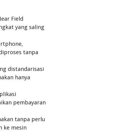
ear Field
ngkat yang saling
rtphone,
diproses tanpa
ng distandarisasi
nakan hanya
likasi
saikan pembayaran
nakan tanpa perlu
n ke mesin