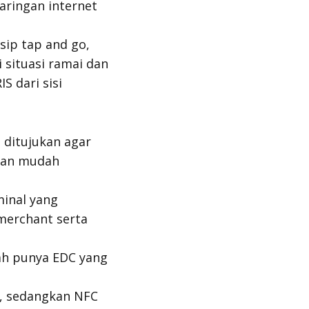
jaringan internet
nsip
tap and go
,
 situasi ramai dan
S dari sisi
i ditujukan agar
gan mudah
inal yang
merchant serta
ah punya EDC yang
l, sedangkan NFC