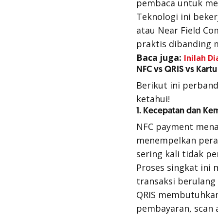
pembaca untuk men
Teknologi ini beke
atau Near Field Co
praktis dibanding 
Baca juga:
Inilah D
NFC vs QRIS vs Kartu
Berikut ini perban
ketahui!
1. Kecepatan dan Ke
NFC
payment
menaw
menempelkan perang
sering kali tidak 
Proses singkat ini 
transaksi berulang
QRIS membutuhkan 
pembayaran,
scan
a