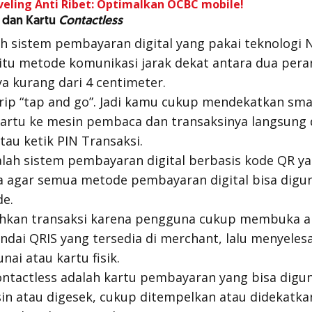
veling Anti Ribet: Optimalkan OCBC mobile!
 dan Kartu
Contactless
 sistem pembayaran digital yang pakai teknologi N
tu metode komunikasi jarak dekat antara dua pera
a kurang dari 4 centimeter.
rip “
tap and go
”. Jadi kamu cukup mendekatkan
sma
kartu ke mesin pembaca dan transaksinya langsung 
tau ketik PIN Transaksi.
lah sistem pembayaran digital berbasis kode QR ya
a agar semua metode pembayaran digital bisa digu
de.
hkan transaksi karena pengguna cukup membuka ap
dai QRIS yang tersedia di merchant, lalu menyele
nai atau kartu fisik.
ontactless
adalah kartu pembayaran yang bisa digu
n atau digesek, cukup ditempelkan atau didekatka