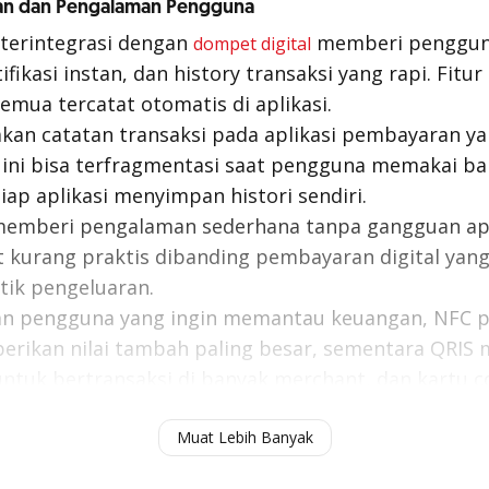
ran dan Pengalaman Pengguna
terintegrasi dengan
memberi pengguna
dompet digital
ifikasi instan, dan history transaksi yang rapi. Fit
emua tercatat otomatis di aplikasi.
kan catatan transaksi pada aplikasi pembayaran y
ini bisa terfragmentasi saat pengguna memakai ban
ap aplikasi menyimpan histori sendiri.
emberi pengalaman sederhana tanpa gangguan aplik
t kurang praktis dibanding pembayaran digital ya
tik pengeluaran.
man pengguna yang ingin memantau keuangan, NFC 
berikan nilai tambah paling besar, sementara QRI
i untuk bertransaksi di banyak merchant, dan kartu c
 dasar tanpa banyak fitur pelacakan.
Muat Lebih Banyak
Menggunakan Kartu Kredit untuk Modal Usaha, Simak!