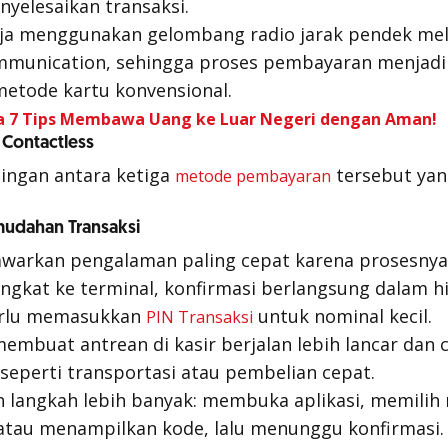
yelesaikan transaksi.
rja menggunakan gelombang radio jarak pendek mel
mmunication, sehingga proses pembayaran menjadi 
metode kartu konvensional.
ia 7 Tips Membawa Uang ke Luar Negeri dengan Aman!
 Contactless
dingan antara ketiga
tersebut yan
metode pembayaran
mudahan Transaksi
arkan pengalaman paling cepat karena prosesnya
kat ke terminal, konfirmasi berlangsung dalam hi
perlu memasukkan
untuk nominal kecil.
PIN Transaksi
membuat antrean di kasir berjalan lebih lancar dan
 seperti transportasi atau pembelian cepat.
langkah lebih banyak: membuka aplikasi, memilih
tau menampilkan kode, lalu menunggu konfirmasi.