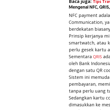
Baca juga:
Tips Tra
Mengenal NFC, QRIS,
NFC payment adalah
Communication, yai
berdekatan biasany
Prinsip kerjanya mi
smartwatch
, atau 
perlu gesek kartu a
Sementara
ada
QRIS
oleh Bank Indonesi
dengan satu QR co
Sistem ini memuda
pembayaran, memin
tanpa perlu uang tu
Sedangkan kartu
c
dimasukkan ke mesi