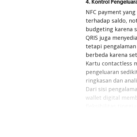
4. Kontrol Pengelua
NFC payment yang 
terhadap saldo, not
budgeting karena s
QRIS juga menyedia
tetapi pengalaman 
berbeda karena seti
Kartu
contactless
m
pengeluaran sediki
ringkasan dan anali
Dari sisi pengala
wallet digital mem
fleksibilitas tingg
memberi kemudahan
Baca juga:
11 Tips 