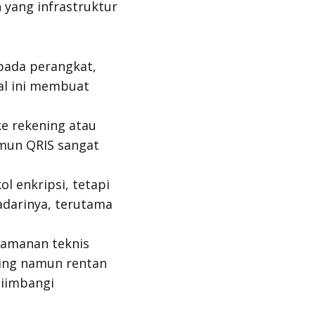
 yang infrastruktur
pada perangkat,
Hal ini membuat
e rekening atau
amun QRIS sangat
l enkripsi, tetapi
adarinya, terutama
eamanan teknis
ing namun rentan
diimbangi