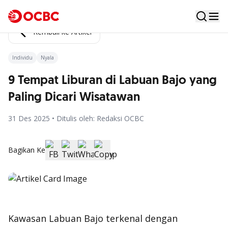
Kembali ke Artikel
Individu
Nyala
9 Tempat Liburan di Labuan Bajo yang
Paling Dicari Wisatawan
31 Des 2025 • Ditulis oleh: Redaksi OCBC
Bagikan Ke
Kawasan Labuan Bajo terkenal dengan