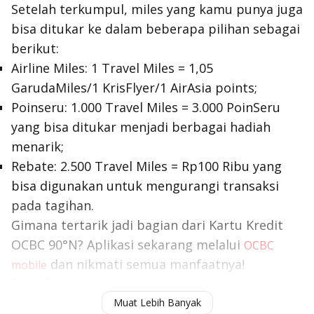
Setelah terkumpul, miles yang kamu punya juga
bisa ditukar ke dalam beberapa pilihan sebagai
berikut:
Airline Miles: 1 Travel Miles = 1,05
GarudaMiles/1 KrisFlyer/1 AirAsia points;
Poinseru: 1.000 Travel Miles = 3.000 PoinSeru
yang bisa ditukar menjadi berbagai hadiah
menarik;
Rebate: 2.500 Travel Miles = Rp100 Ribu yang
bisa digunakan untuk mengurangi transaksi
pada tagihan.
Gimana tertarik jadi bagian dari Kartu Kredit
OCBC 90°N? Aplikasi sekarang melalui
OCBC
dan nikmati semua manfaatnya!
mobile
Baca juga:
8 Tips Liburan ke Jepang, Terjangkau
Muat Lebih Banyak
Tapi Tetap Seru!