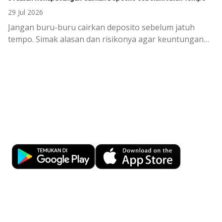
29 Jul 2026
Jangan buru-buru cairkan deposito sebelum jatuh
tempo. Simak alasan dan risikonya agar keuntungan
investasi tetap maksimal.
Kemudahan Transaksi Perbankan di
Ujung Jari
Download OCBC mobile sekarang!