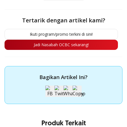
Tertarik dengan artikel kami?
Ikuti program/promo terkini di sini!
Jadi Nasabah OCBC sekarang!
Bagikan Artikel Ini?
Produk Terkait