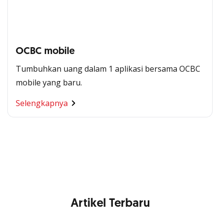
OCBC mobile
Tumbuhkan uang dalam 1 aplikasi bersama OCBC
mobile yang baru.
Segala Kemudahan Ada
Selengkapnya
di Satu Genggaman
Nikmati berbagai layanan kartu OCBC sesuai kebutuhan
Anda
Artikel Terbaru