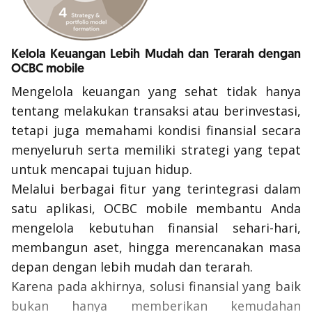
Kelola Keuangan Lebih Mudah dan Terarah dengan
OCBC mobile
Mengelola keuangan yang sehat tidak hanya
tentang melakukan transaksi atau berinvestasi,
tetapi juga memahami kondisi finansial secara
menyeluruh serta memiliki strategi yang tepat
untuk mencapai tujuan hidup.
Melalui berbagai fitur yang terintegrasi dalam
satu aplikasi, OCBC mobile membantu Anda
mengelola kebutuhan finansial sehari-hari,
membangun aset, hingga merencanakan masa
depan dengan lebih mudah dan terarah.
Karena pada akhirnya, solusi finansial yang baik
bukan hanya memberikan kemudahan