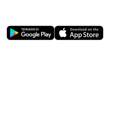
Kemudahan Transaksi Perbankan di
Ujung Jari
Download OCBC mobile sekarang!