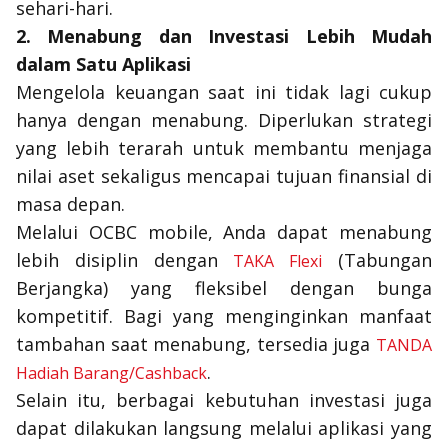
sehari-hari.
2. Menabung dan Investasi Lebih Mudah
dalam Satu Aplikasi
Mengelola keuangan saat ini tidak lagi cukup
hanya dengan menabung. Diperlukan strategi
yang lebih terarah untuk membantu menjaga
nilai aset sekaligus mencapai tujuan finansial di
masa depan.
Melalui OCBC mobile, Anda dapat menabung
lebih disiplin dengan
(Tabungan
TAKA Flexi
Berjangka) yang fleksibel dengan bunga
kompetitif. Bagi yang menginginkan manfaat
tambahan saat menabung, tersedia juga
TANDA
.
Hadiah Barang/Cashback
Selain itu, berbagai kebutuhan investasi juga
dapat dilakukan langsung melalui aplikasi yang