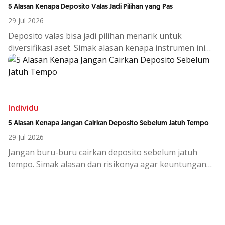
5 Alasan Kenapa Deposito Valas Jadi Pilihan yang Pas
29 Jul 2026
Deposito
valas
bisa
jadi
pilihan
menarik
untuk
diversifikasi
aset.
Simak
alasan
kenapa
instrumen
ini
cocok
di
tengah
kondisi
ekono
Individu
5 Alasan Kenapa Jangan Cairkan Deposito Sebelum Jatuh Tempo
29 Jul 2026
Jangan buru-buru cairkan deposito sebelum jatuh
tempo. Simak alasan dan risikonya agar keuntungan
investasi tetap maksimal.