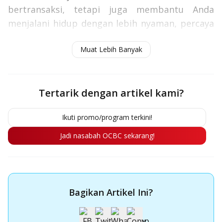
bertransaksi, tetapi juga membantu Anda
menjalani hidup dengan lebih nyaman, percaya
diri, dan siap menghadapi berbagai rencana di
Muat Lebih Banyak
masa depan.
#FUNanciallyFIT
Tertarik dengan artikel kami?
Ikuti promo/program terkini!
Jadi nasabah OCBC sekarang!
Bagikan Artikel Ini?