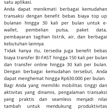
satu aplikasi.
Anda dapat menikmati berbagai kemudahan
transaksi dengan benefit bebas biaya top up
bulanan hingga 30 kali per bulan untuk e-
wallet, pembelian pulsa, paket data,
pembayaran tagihan listrik, air, dan berbagai
kebutuhan lainnya.
Tidak hanya itu, tersedia juga benefit bebas
biaya transfer BI-FAST hingga 150 kali per bulan
dan transfer online hingga 30 kali per bulan.
Dengan berbagai kemudahan tersebut, Anda
dapat menghemat hingga Rp630.000 per bulan.
Bagi Anda yang memiliki mobilitas tinggi dan
aktivitas yang dinamis, pengalaman transaksi
yang praktis dan seamless menjadi nilai
tambah untuk mendukung produktivitas