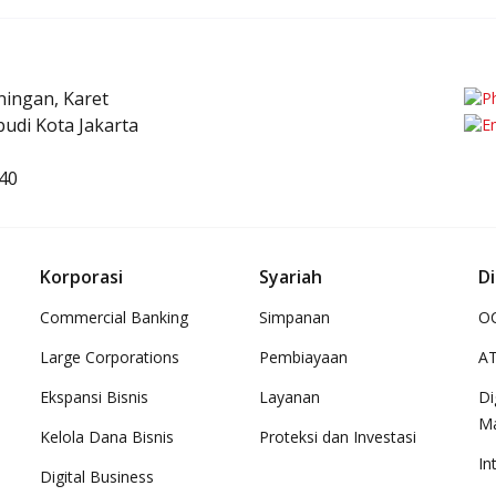
uningan, Karet
udi Kota Jakarta
40
Korporasi
Syariah
Di
Commercial Banking
Simpanan
OC
Large Corporations
Pembiayaan
A
Ekspansi Bisnis
Layanan
Di
M
Kelola Dana Bisnis
Proteksi dan Investasi
In
Digital Business