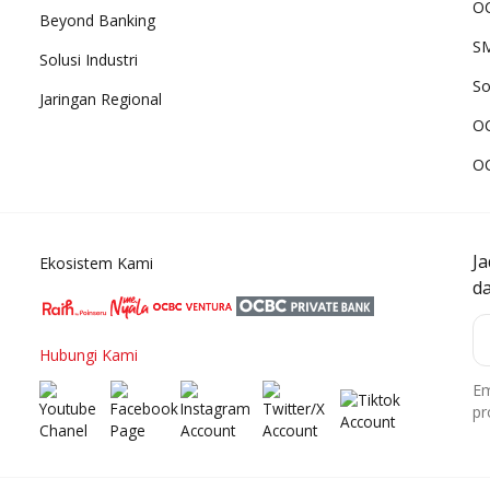
OC
Beyond Banking
SM
Solusi Industri
So
Jaringan Regional
O
O
J
Ekosistem Kami
d
Hubungi Kami
Em
pr