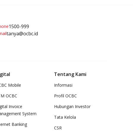
1500-999
tanya@ocbc.id
gital
Tentang Kami
BC Mobile
Informasi
TM OCBC
Profil OCBC
gital Invoice
Hubungan Investor
anagement System
Tata Kelola
ternet Banking
CSR