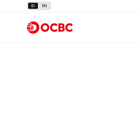
ID
EN