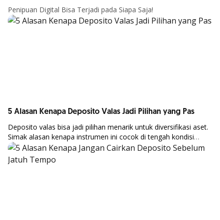
Penipuan Digital Bisa Terjadi pada Siapa Saja!
Lebih Lanjut
5 Alasan Kenapa Deposito Valas Jadi Pilihan yang Pas
Deposito
valas
bisa
jadi
pilihan
menarik
untuk
diversifikasi
aset.
Simak
alasan
kenapa
instrumen
ini
cocok
di
tengah
kondisi
Lebih Lanjut
ekono