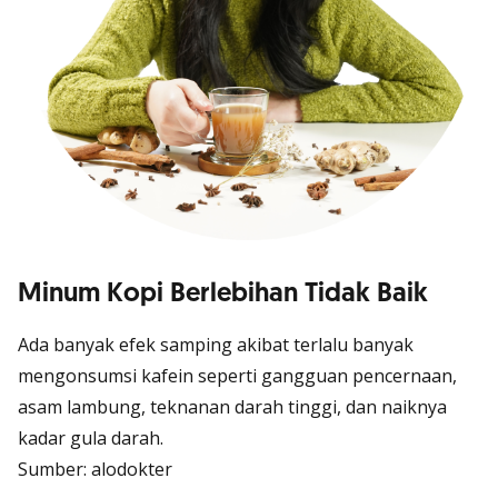
Minum Kopi Berlebihan Tidak Baik
Ada banyak efek samping akibat terlalu banyak
mengonsumsi kafein seperti gangguan pencernaan,
Cek Kesehatan Finansialmu
Sekarang!
asam lambung, teknanan darah tinggi, dan naiknya
kadar gula darah.
Ruang meNYALA akan bantu kamu mencapai Financially Fit
dan raih tujuan finansial di masa depan
Sumber: alodokter