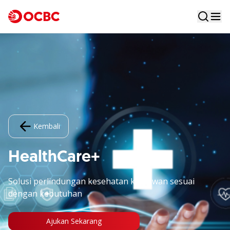
Kembali
HealthCare+
Solusi perlindungan kesehatan karyawan sesuai
dengan kebutuhan
Ajukan Sekarang