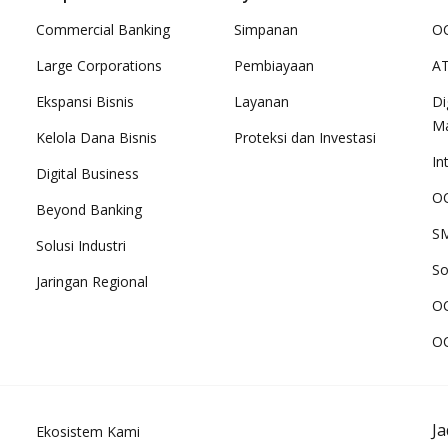
Commercial Banking
Simpanan
OC
Large Corporations
Pembiayaan
A
Ekspansi Bisnis
Layanan
Di
M
Kelola Dana Bisnis
Proteksi dan Investasi
In
Digital Business
OC
Beyond Banking
SM
Solusi Industri
So
Jaringan Regional
O
O
J
Ekosistem Kami