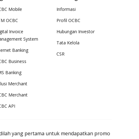
BC Mobile
Informasi
TM OCBC
Profil OCBC
gital Invoice
Hubungan Investor
anagement System
Tata Kelola
ternet Banking
CSR
BC Business
S Banking
lusi Merchant
CBC Merchant
CBC API
adilah yang pertama untuk mendapatkan promo