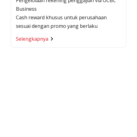
Pengelolaan rekening penggajian via OCBC
Business
Cash reward khusus untuk perusahaan
sesuai dengan promo yang berlaku
Selengkapnya
nsaksi
un dan di
ngan OCBC