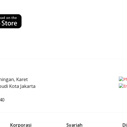
uningan, Karet
udi Kota Jakarta
40
Korporasi
Syariah
Di