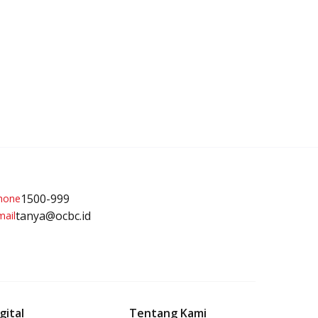
1500-999
tanya@ocbc.id
gital
Tentang Kami