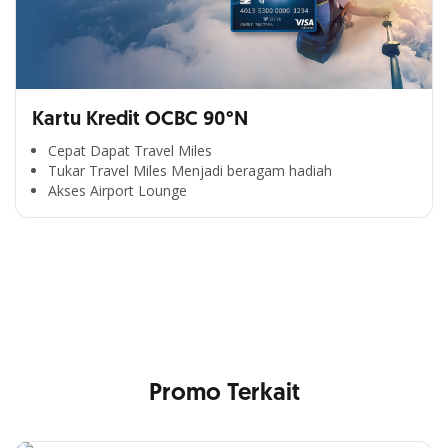
Kartu Kredit OCBC 90°N
Cepat Dapat Travel Miles
Tukar Travel Miles Menjadi beragam hadiah
Segala Kemudahan Ada
Akses Airport Lounge
di Satu Genggaman
Nikmati berbagai layanan kartu OCBC sesuai kebutuhan
Anda
Promo Terkait