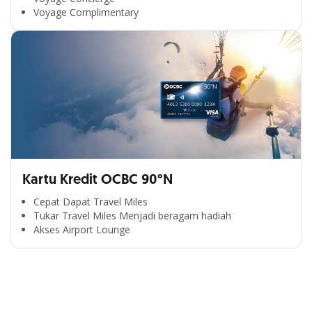
Voyage Complimentary
Kartu Kredit OCBC 90°N
Cepat Dapat Travel Miles
Tukar Travel Miles Menjadi beragam hadiah
Segala Kemudahan Ada
Akses Airport Lounge
di Satu Genggaman
Nikmati berbagai layanan kartu OCBC sesuai kebutuhan
Anda