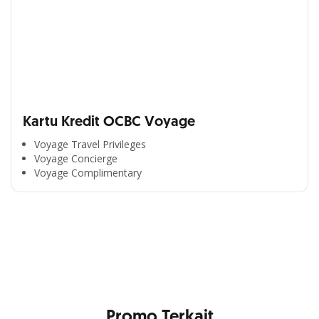
Kartu Kredit OCBC Voyage
Voyage Travel Privileges
Voyage Concierge
Segala Kemudahan Ada
Voyage Complimentary
di Satu Genggaman
Nikmati berbagai layanan kartu OCBC sesuai kebutuhan
Anda
Promo Terkait