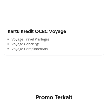
Kartu Kredit OCBC Voyage
Voyage Travel Privileges
Voyage Concierge
Segala Kemudahan Ada
Voyage Complimentary
di Satu Genggaman
Nikmati berbagai layanan kartu OCBC sesuai kebutuhan
Anda
Promo Terkait