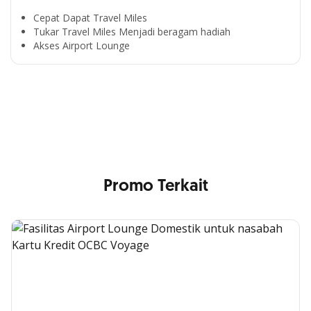
Cepat Dapat Travel Miles
Tukar Travel Miles Menjadi beragam hadiah
Segala Kemudahan Ada
Akses Airport Lounge
di Satu Genggaman
Nikmati berbagai layanan kartu OCBC sesuai kebutuhan
Anda
Promo Terkait