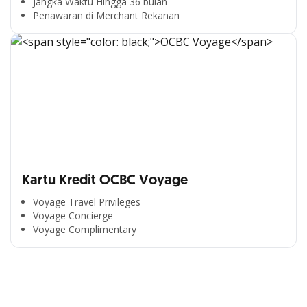
Jangka Waktu Hingga 36 bulan
Penawaran di Merchant Rekanan
Kartu Kredit OCBC Voyage
Voyage Travel Privileges
Voyage Concierge
Segala Kemudahan Ada
Voyage Complimentary
di Satu Genggaman
Nikmati berbagai layanan kartu OCBC sesuai kebutuhan
Anda