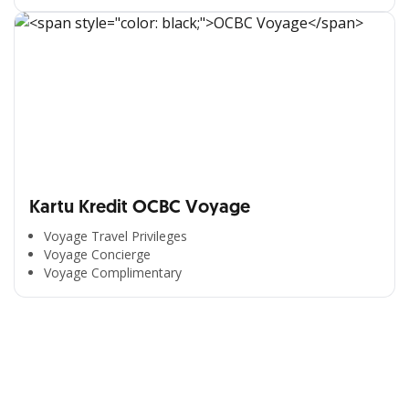
Kartu Kredit OCBC Voyage
Voyage Travel Privileges
Voyage Concierge
Segala Kemudahan Ada
Voyage Complimentary
di Satu Genggaman
Nikmati berbagai layanan kartu OCBC sesuai kebutuhan
Anda