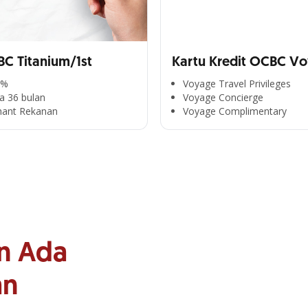
BC Titanium/1st
Kartu Kredit OCBC V
0%
Voyage Travel Privileges
a 36 bulan
Voyage Concierge
hant Rekanan
Voyage Complimentary
n Ada
an