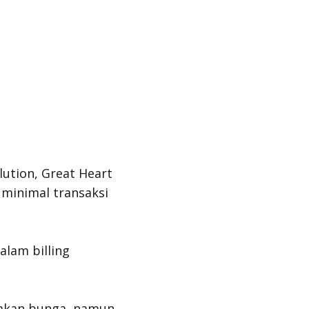
ution, Great Heart
 minimal transaksi
alam billing
nakan bunga, namun