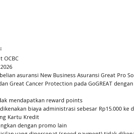
:
it OCBC
 2026
elian asuransi New Business Asuransi Great Pro Sol
 dan Great Cancer Protection pada GoGREAT dengan
tidak mendapatkan
reward points
 dikenakan biaya administrasi sebesar Rp15.000 ke d
g Kartu Kredit
ungkan dengan promo lain
cilan yang dipercepat (
speed payment
) tidak dike