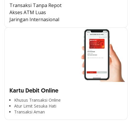
Transaksi Tanpa Repot
Akses ATM Luas
Jaringan Internasional
Kartu Debit Online
Khusus Transaksi Online
Atur Limit Sesuka Hati
Segala Kemudahan Ada
Transaksi Aman
di Satu Genggaman
Nikmati berbagai layanan kartu OCBC sesuai kebutuhan