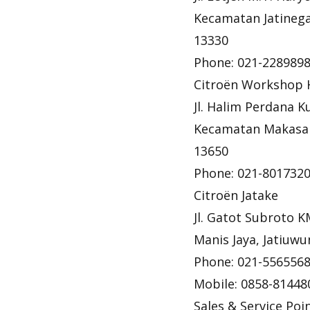
Kecamatan Jatinegar
13330
Phone: 021-228989
Citroën Workshop 
Jl. Halim Perdana 
Kecamatan Makasar,
13650
Phone: 021-801732
Citroën Jatake
Jl. Gatot Subroto K
Manis Jaya, Jatiuw
Phone: 021-556556
Mobile: 0858-81448
Sales & Service Poi