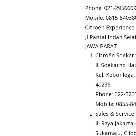
Phone: 021-295666
Mobile: 0815-84038
Citroën Experience
Jl Pantai Indah Sel
JAWA BARAT
Citroën Soekar
Jl. Soekarno Ha
Kel. Kebonlega
40235
Phone: 022-520
Mobile: 0855-8
Sales & Servic
Jl. Raya Jakart
Sukamaju, Cilo