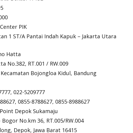
95
000
 Center PIK
atan 1 ST/A Pantai Indah Kapuk – Jakarta Utara
no Hatta
tta No.382, RT.001 / RW.009
, Kecamatan Bojongloa Kidul, Bandung
7777, 022-5209777
488627, 0855-8788627, 0855-8988627
e Point Depok Sukamaju
a - Bogor No.km 36, RT.005/RW.004
dong, Depok, Jawa Barat 16415