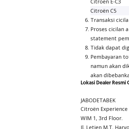
Citroën E-C3
Citroën C5
Transaksi cici
Proses cicilan 
statement peme
Tidak dapat di
Pembayaran tota
namun akan dik
akan dibebank
Lokasi Dealer Resmi
JABODETABEK
Citroën Experience
WIM 1, 3rd Floor.
Jl. Letjen M.T. Hary