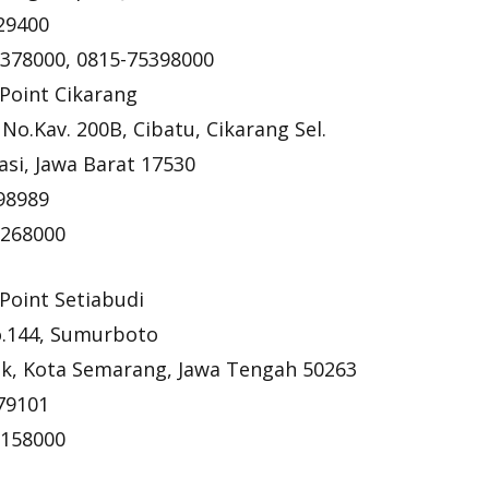
29400
5378000, 0815-75398000
 Point Cikarang
 No.Kav. 200B, Cibatu, Cikarang Sel.
si, Jawa Barat 17530
98989
1268000
 Point Setiabudi
No.144, Sumurboto
k, Kota Semarang, Jawa Tengah 50263
79101
2158000