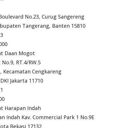
 Boulevard No.23, Curug Sangereng
Kabupaten Tangerang, Banten 15810
13
000
int Daan Mogot
t No.9, RT.4/RW.5
e, Kecamatan Cengkareng
 DKI Jakarta 11710
11
00
int Harapan Indah
pan Indah Kav. Commercial Park 1 No.9E
Kota Bekasi 17132