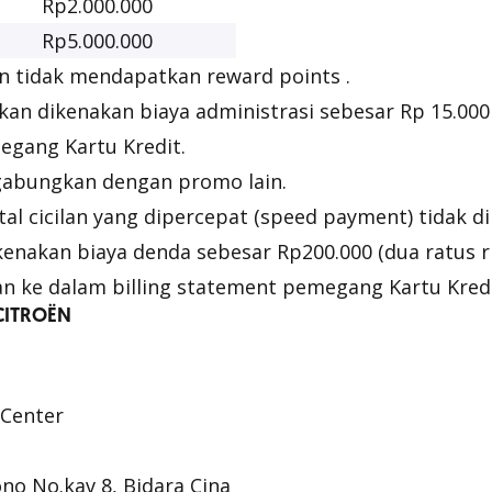
Rp2.000.000
Rp5.000.000
lan tidak mendapatkan
reward points
.
akan dikenakan biaya administrasi sebesar Rp 15.000
gang Kartu Kredit.
gabungkan dengan promo lain.
l cicilan yang dipercepat (
speed payment
) tidak 
enakan biaya denda sebesar Rp200.000 (dua ratus r
an ke dalam
billing statement
pemegang Kartu Kredi
 CITROËN
 Center
ono No.kav 8, Bidara Cina