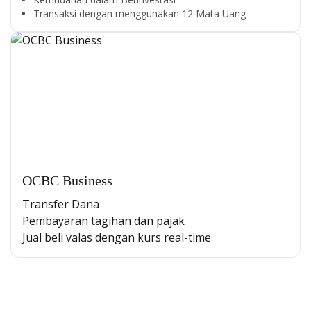
Transaksi dengan menggunakan 12 Mata Uang
OCBC Business
Transfer Dana
Pembayaran tagihan dan pajak
Jual beli valas dengan kurs
Segala Kemudahan Ada
real-time
di Satu Genggaman
Nikmati berbagai layanan kartu OCBC sesuai kebutuhan
Anda