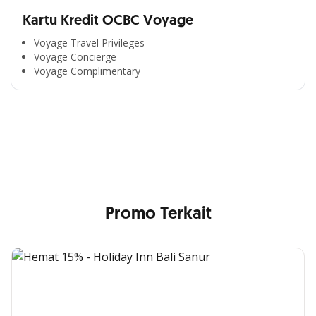
Kartu Kredit OCBC Voyage
Voyage Travel Privileges
Voyage Concierge
Segala Kemudahan Ada
Voyage Complimentary
di Satu Genggaman
Nikmati berbagai layanan kartu OCBC sesuai kebutuhan
Anda
Promo Terkait