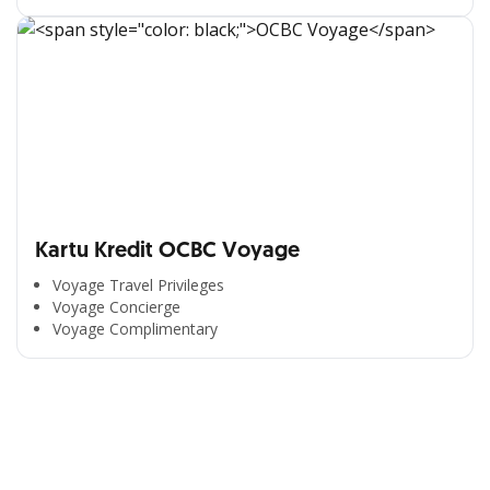
Kartu Kredit OCBC Voyage
Voyage Travel Privileges
Voyage Concierge
Segala Kemudahan Ada
Voyage Complimentary
di Satu Genggaman
Nikmati berbagai layanan kartu OCBC sesuai kebutuhan
Anda