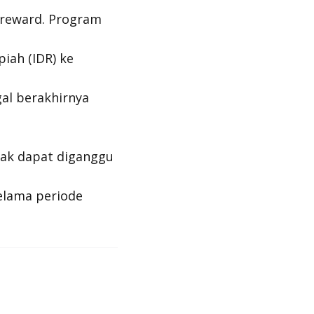
 reward. Program
iah (IDR) ke
gal berakhirnya
dak dapat diganggu
elama periode