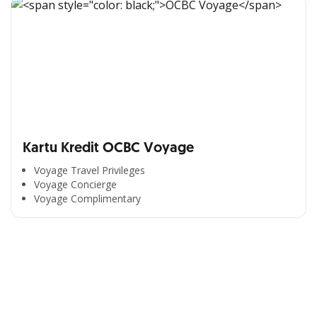
Kartu Kredit OCBC Voyage
Voyage Travel Privileges
Voyage Concierge
Segala Kemudahan Ada
Voyage Complimentary
di Satu Genggaman
Nikmati berbagai layanan kartu OCBC sesuai kebutuhan
Anda