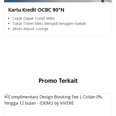
Kartu Kredit OCBC 90°N
Cepat Dapat Travel Miles
Tukar Travel Miles Menjadi beragam hadiah
Segala Kemudahan Ada
Akses Airport Lounge
di Satu Genggaman
Nikmati berbagai layanan kartu OCBC sesuai kebutuhan
Anda
Promo Terkait