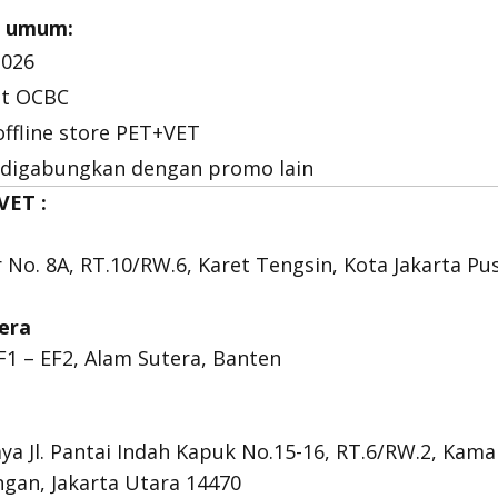
n umum:
2026
it OCBC
offline store PET+VET
 digabungkan dengan promo lain
VET :
r No. 8A, RT.10/RW.6, Karet Tengsin, Kota Jakarta Pu
era
1 – EF2, Alam Sutera, Banten
Raya Jl. Pantai Indah Kapuk No.15-16, RT.6/RW.2, Kama
gan, Jakarta Utara 14470