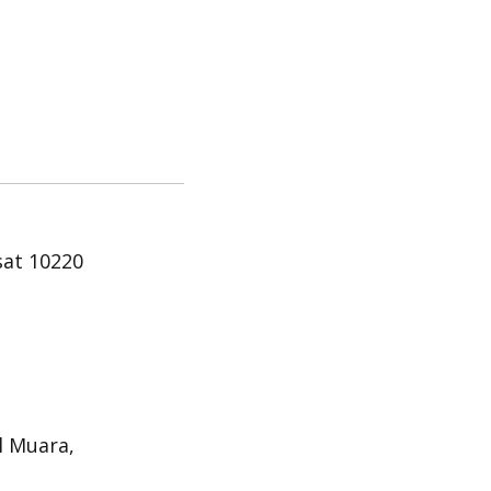
sat 10220
l Muara,