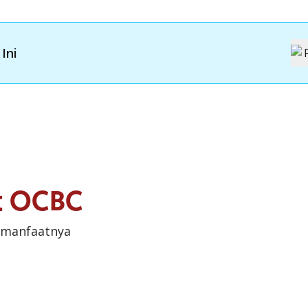
Ini
it OCBC
 manfaatnya