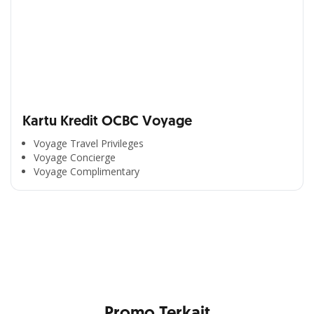
Kartu Kredit OCBC Voyage
Voyage Travel Privileges
Voyage Concierge
Segala Kemudahan Ada
Voyage Complimentary
di Satu Genggaman
Nikmati berbagai layanan kartu OCBC sesuai kebutuhan
Anda
Promo Terkait