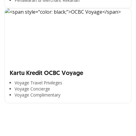
Penawaran di Merchant Rekanan
Kartu Kredit OCBC Voyage
Voyage Travel Privileges
Voyage Concierge
Segala Kemudahan Ada
Voyage Complimentary
di Satu Genggaman
Nikmati berbagai layanan kartu OCBC sesuai kebutuhan
Anda