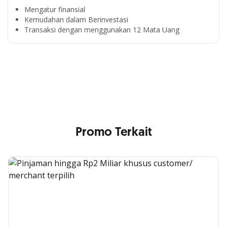
Mengatur finansial
Kemudahan dalam Berinvestasi
Segala Kemudahan Ada
Transaksi dengan menggunakan 12 Mata Uang
di Satu Genggaman
Nikmati berbagai layanan kartu OCBC sesuai kebutuhan
Anda
Promo Terkait