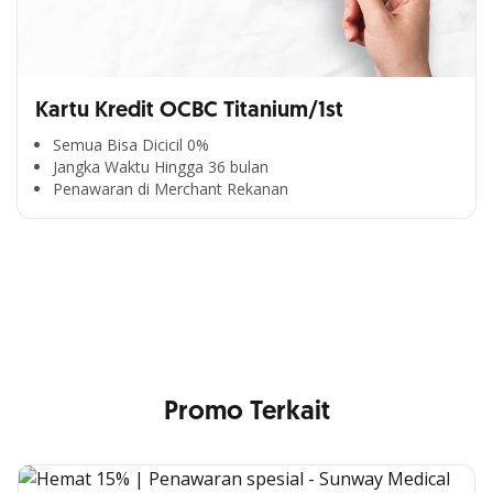
Kartu Kredit OCBC Titanium/1st
Semua Bisa Dicicil 0%
Jangka Waktu Hingga 36 bulan
Segala Kemudahan Ada
Penawaran di Merchant Rekanan
di Satu Genggaman
Nikmati berbagai layanan kartu OCBC sesuai kebutuhan
Anda
Promo Terkait