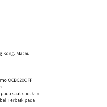
ng Kong, Macau
Promo OCBC20OFF
n.
pada saat check-in
sibel Terbaik pada