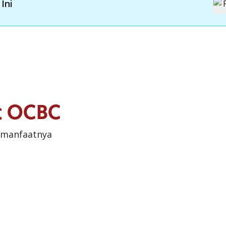
Ini
it OCBC
 manfaatnya