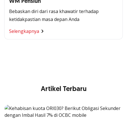
WM Pensiun
Bebaskan diri dari rasa khawatir terhadap
ketidakpastian masa depan Anda
Segala Kemudahan Ada
Selengkapnya
di Satu Genggaman
Nikmati berbagai layanan kartu OCBC sesuai kebutuhan
Anda
Artikel Terbaru