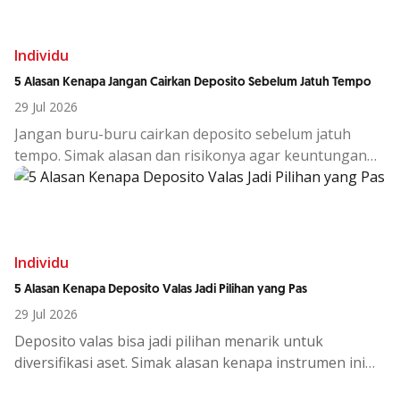
Individu
5 Alasan Kenapa Jangan Cairkan Deposito Sebelum Jatuh Tempo
29 Jul 2026
Jangan buru-buru cairkan deposito sebelum jatuh
tempo. Simak alasan dan risikonya agar keuntungan
investasi tetap maksimal.
Individu
5 Alasan Kenapa Deposito Valas Jadi Pilihan yang Pas
29 Jul 2026
Deposito
valas
bisa
jadi
pilihan
menarik
untuk
diversifikasi
aset.
Simak
alasan
kenapa
instrumen
ini
cocok
di
tengah
kondisi
ekono