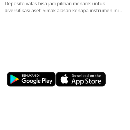
Deposito
valas
bisa
jadi
pilihan
menarik
untuk
diversifikasi
aset.
Simak
alasan
kenapa
instrumen
ini
cocok
di
tengah
kondisi
ekono
Kemudahan Transaksi Perbankan di
Ujung Jari
Download OCBC mobile sekarang!