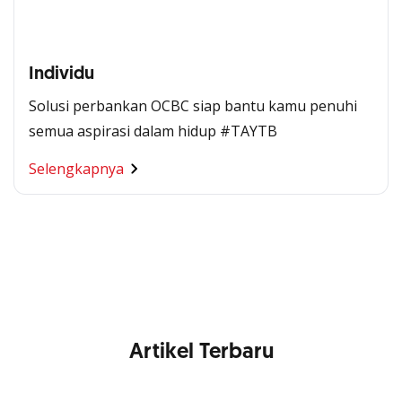
Individu
Solusi perbankan OCBC siap bantu kamu penuhi
semua aspirasi dalam hidup #TAYTB
Segala Kemudahan Ada
Selengkapnya
di Satu Genggaman
Nikmati berbagai layanan kartu OCBC sesuai kebutuhan
Anda
Artikel Terbaru