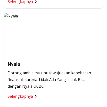
Selengkapnya
Nyala
Dorong ambisimu untuk wujudkan kebebasan
finansial, karena Tidak Ada Yang Tidak Bisa
dengan Nyala OCBC
Segala Kemudahan Ada
Selengkapnya
di Satu Genggaman