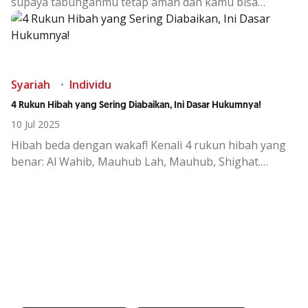
supaya tabunganmu tetap aman dan kamu bisa
berangkat tepat waktu!
Syariah
Individu
4 Rukun Hibah yang Sering Diabaikan, Ini Dasar Hukumnya!
10 Jul 2025
Hibah beda dengan wakaf! Kenali 4 rukun hibah yang
benar: Al Wahib, Mauhub Lah, Mauhub, Shighat.
Berikut dasar hukumnya yang sangat penting
diketahui!
Kemudahan Transaksi Perbankan di
Ujung Jari
Download OCBC mobile sekarang!